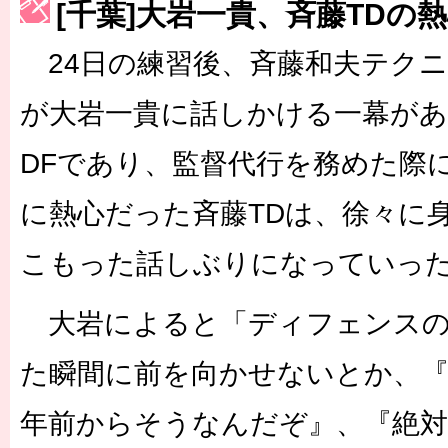
[千葉]大岩一貴、斉藤TDの
［3222号］史上最大のW杯開幕 注目は「個」
24日の練習後、斉藤和夫テク
が大岩一貴に話しかける一幕が
DFであり、監督代行を務めた際
に熱心だった斉藤TDは、徐々に
こもった話しぶりになっていっ
大岩によると「ディフェンスの
た瞬間に前を向かせないとか、『
年前からそうなんだぞ』、『絶