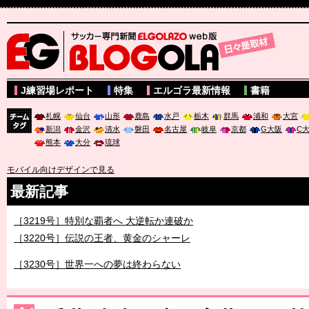
サッカー専門新聞ELGOLAZO web版 BLOGOLA
J練習場レポート
特集
エルゴラ最新情報
書籍
札幌
仙台
山形
鹿島
水戸
栃木
群馬
浦和
大宮
新潟
金沢
清水
磐田
名古屋
岐阜
京都
G大阪
C
チーム
熊本
大分
琉球
タグ
モバイル向けデザインで見る
最新記事
［3219号］特別な覇者へ 大逆転か連破か
［3220号］伝説の王者、黄金のシャーレ
［3230号］世界一への夢は終わらない
［3223号］一丸。日本出陣