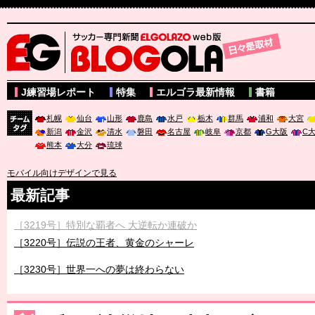
サッカー専門新聞ELGOLAZO web版 BLOGOLA
J練習場レポート
特集
エルゴラ最新情報
書籍
札幌
仙台
山形
鹿島
水戸
栃木
群馬
浦和
大宮
新潟
金沢
清水
磐田
名古屋
岐阜
京都
G大阪
C
チーム
熊本
大分
琉球
タグ
モバイル向けデザインで見る
最新記事
［3219号］特別な覇者へ 大逆転か連破か
［3220号］伝説の王者、黄金のシャーレ
［3230号］世界一への夢は終わらない
［3223号］一丸。日本出陣