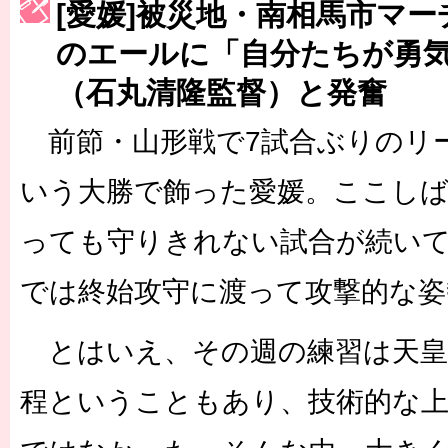
[愛媛]被災地・南相馬市マ
［3222号］史上最大のW杯開幕 注目は「個」
のエールに「自分たちが勇
長谷川 アーリアジャスールさんがシンポジウム「気候変動から命を
（石丸清隆監督）と発奮
前節・山形戦で7試合ぶりのリー
いう大勝で飾った愛媛。ここし
っても守りきれない試合が続い
では終始攻守に渡って攻撃的な姿
とはいえ、その週の練習は天皇
程ということもあり、技術的な