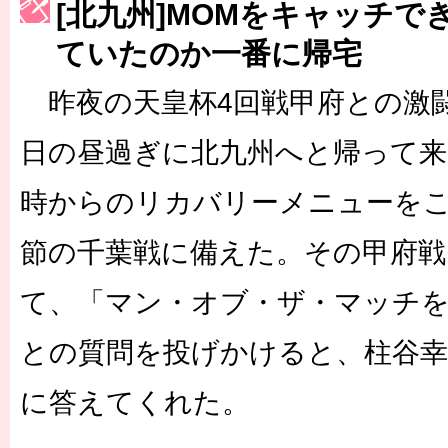
［3217号］最高の景色へ出国
[北九州]MOMをキャッチで
［3218号］WEEKLY EG SELECTION
ていたのか一番に帰宅
［3219号］特別な覇者へ 大逆転か連破か
昨夜の天皇杯4回戦甲府との激闘
［3220号］伝説の王者、黄金のシャーレ
日の昼過ぎに北九州へと帰って来
［3230号］世界一への夢は終わらない
時からのリカバリーメニューをこ
節の千葉戦に備えた。その甲府
て、「マン・オブ・ザ・マッチ
との質問を投げかけると、柱谷幸
に答えてくれた。