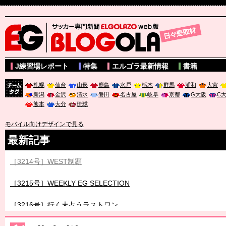
サッカー専門新聞ELGOLAZO web版 BLOGOLA
J練習場レポート
特集
エルゴラ最新情報
書籍
札幌
仙台
山形
鹿島
水戸
栃木
群馬
浦和
大宮
新潟
金沢
清水
磐田
名古屋
岐阜
京都
G大阪
C
チーム
熊本
大分
琉球
タグ
モバイル向けデザインで見る
最新記事
［3214号］WEST制覇
［3215号］WEEKLY EG SELECTION
［3216号］行く末占うラストワン