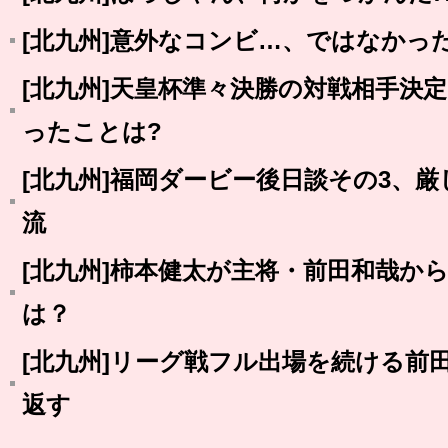
[北九州]意外なコンビ…、ではなかった
[北九州]天皇杯準々決勝の対戦相手決
ったことは?
[北九州]福岡ダービー後日談その3、
流
[北九州]柿本健太が主将・前田和哉か
は？
[北九州]リーグ戦フル出場を続ける前
返す