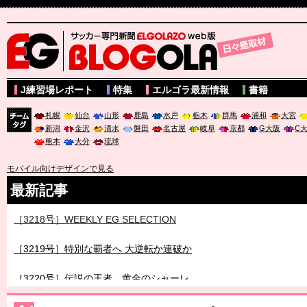
サッカー専門新聞ELGOLAZO web版 BLOGOLA
J練習場レポート
特集
エルゴラ最新情報
書籍
札幌
仙台
山形
鹿島
水戸
栃木
群馬
浦和
大宮
新潟
金沢
清水
磐田
名古屋
岐阜
京都
G大阪
C
チーム
熊本
大分
琉球
タグ
モバイル向けデザインで見る
最新記事
［3218号］WEEKLY EG SELECTION
［3219号］特別な覇者へ 大逆転か連破か
［3220号］伝説の王者、黄金のシャーレ