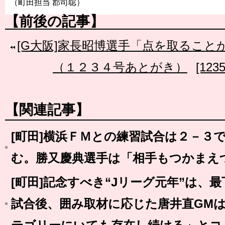
（町田担当 郡司聡）
【前後の記事】
[G大阪]家長昭博選手「点を取ること
（１２３４号あとがき）
[12
【関連記事】
[町田]横浜ＦＭとの練習試合は２－３
む。勝又慶典選手は「相手もつかまえ
[町田]記念すべき“Jリーグ元年”は、
試合後、囲み取材に応じた唐井直GM