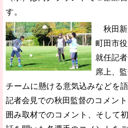
す。
秋田新
町田市役
就任記者
席上、監
チームに懸ける意気込みなどを
記者会見での秋田監督のコメント
囲み取材でのコメント、そして