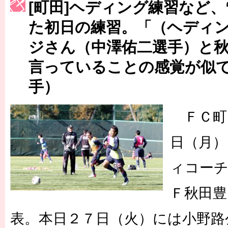
[町田]ヘディング練習など、
［3230号］世界一への夢は終わらない
た初日の練習。「（ヘディ
［3223号］一丸。日本出陣
ジさん（中澤佑二選手）と
言っていることの感覚が似
［3222号］史上最大のW杯開幕 注目は「個」
手）
ＦＣ町
日（月）
ィコーチ
Ｆ秋田豊
表。本日２７日（火）には小野路