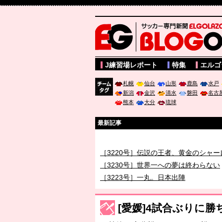
サッカー専門新聞ELGOLAZO web版 BLOGOL
J練習場レポート
特集
エルゴ
札幌
仙台
山形
鹿島
水戸
新潟
金沢
清水
磐田
名古
チーム
熊本
大分
琉球
タグ
最新記事
［3219号］特別な覇者へ 大逆転か連
［3220号］伝説の王者、黄金のシャー
［3230号］世界一への夢は終わらない
［3223号］一丸。日本出陣
［3222号］史上最大のW杯開幕 注目
長谷川 アーリアジャスールさんがシン
[愛媛]4試合ぶりに