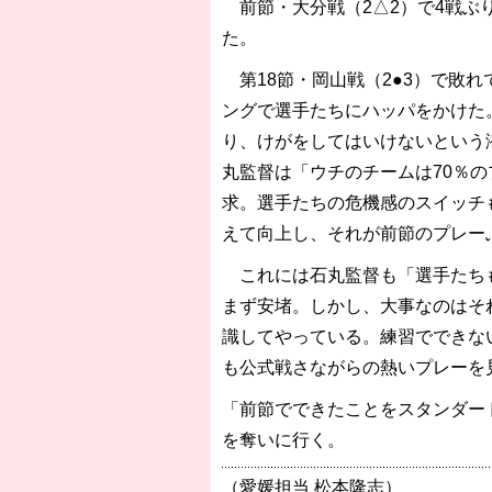
前節・大分戦（2△2）で4戦ぶ
た。
第18節・岡山戦（2●3）で敗れ
ングで選手たちにハッパをかけた
り、けがをしてはいけないという
丸監督は「ウチのチームは70％の
求。選手たちの危機感のスイッチ
えて向上し、それが前節のプレー
これには石丸監督も「選手たちも
まず安堵。しかし、大事なのはそ
識してやっている。練習でできな
も公式戦さながらの熱いプレーを
「前節でできたことをスタンダー
を奪いに行く。
（愛媛担当 松本隆志）