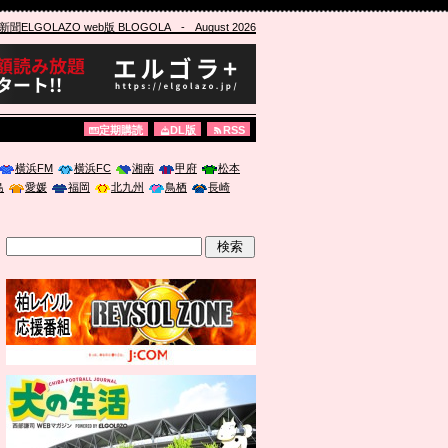
ELGOLAZO web版 BLOGOLA
- August 2026
定期購読
DL版
RSS
横浜FM
横浜FC
湘南
甲府
松本
島
愛媛
福岡
北九州
鳥栖
長崎
」に登壇