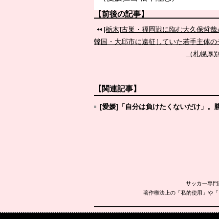
【前後の記事】
[栃木]古巣・福岡戦に臨む大久保哲
韓国・大邱市に遠征していた若手主体の
（札幌厚
【関連記事】
[愛媛]「自分は負けたくないだけ」
サッカー専門
著作権法上の「私的使用」や「