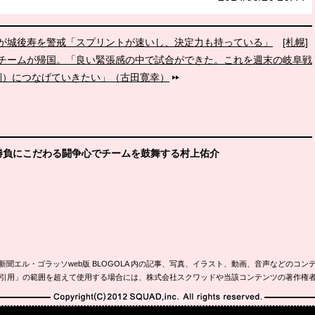
哉が城後寿を警戒「スプリントが速いし、決定力も持っている」
[札幌]
チームが帰国。「良い緊張感の中で試合ができた。これを週末の岐阜戦
別）につなげていきたい」（古田寛幸）
。勝負にこだわる闘争心でチームを鼓舞する村上佑介
新聞エル・ゴラッソweb版 BLOGOLA 内の記事、写真、イラスト、動画、音声などのコン
引用」の範囲を超えて使用する場合には、株式会社スクワッドや当該コンテンツの著作権
Copyright(C)2010-2012 SQUAD,inc. All rights reserved.