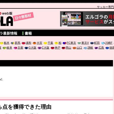
サッカー専門新聞
A
ラ最新情報
書籍
栃木
群馬
浦和
大宮
千葉
柏
FC東京
東京V
町田
川崎F
屋
岐阜
京都
G大阪
C大阪
神戸
岡山
山口
讃岐
広島
徳
破か
レ
は「個」
ポジウム「気候変動から命を守る ～エネルギー危機時代の猛暑対策～
勝ち点を獲得できた理由