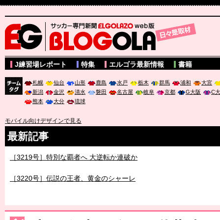
サッカー専門新聞ELGOLAZO web版 BLOGOLA
J練習場レポート
特集
エルゴラ最新情報
書籍
札幌
仙台
山形
鹿島
水戸
栃木
群馬
浦和
大宮
新潟
金沢
清水
磐田
名古屋
岐阜
京都
G大阪
C
チーム
熊本
大分
琉球
タグ
モバイル向けデザインで見る
最新記事
［3219号］特別な覇者へ 大逆転か連破か
［3220号］伝説の王者、黄金のシャーレ
［3230号］世界一への夢は終わらない