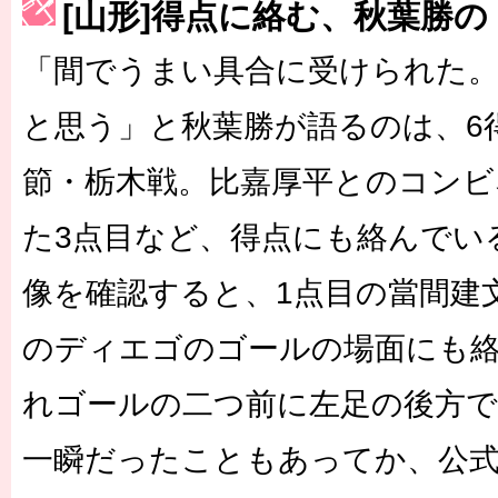
[山形]得点に絡む、秋葉勝
［3223号］一丸。日本出陣
「間でうまい具合に受けられた
［3222号］史上最大のW杯開幕 注目は「個」
と思う」と秋葉勝が語るのは、6
節・栃木戦。比嘉厚平とのコンビ
た3点目など、得点にも絡んでい
像を確認すると、1点目の當間建
のディエゴのゴールの場面にも
れゴールの二つ前に左足の後方
一瞬だったこともあってか、公