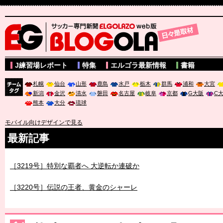
サッカー専門新聞ELGOLAZO web版 BLOGOLA
J練習場レポート
特集
エルゴラ最新情報
書籍
札幌
仙台
山形
鹿島
水戸
栃木
群馬
浦和
大宮
新潟
金沢
清水
磐田
名古屋
岐阜
京都
G大阪
C
チーム
熊本
大分
琉球
タグ
モバイル向けデザインで見る
最新記事
［3219号］特別な覇者へ 大逆転か連破か
［3220号］伝説の王者、黄金のシャーレ