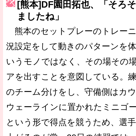
［3230号］世界一への夢は終わらない
[熊本]DF園田拓也、「そろ
ましたね」
［3223号］一丸。日本出陣
［3222号］史上最大のW杯開幕 注目は「個」
熊本のセットプレーのトレーニ
況設定をして動きのパターンを
いうモノではなく、その場その
アを出すことを意図している。練
のチーム分けをし、守備側はカ
ウェーラインに置かれたミニゴー
という形で得点を競うため、選