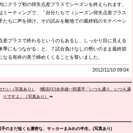
にクラブ初の得失点差プラスでシーズンを終えられます。
はミーティングで、「自分たちで（シーズン得失点差プラス
手たちに声を掛け、その試みを敵地での最終戦のモチベーシ
差プラスで終わるというのもあるし、しっかり目に見える
来季にもつながる」と、７試合負けなしの勢いのまま最終節
になる有終の美で締めくくることを誓いました。
2012/11/10 09:04
抜けたい（写真あり）
[横浜FC]永井雄一郎選手「いつも通り、いつも通
りですよ」（写真あり）
田選手のまだ短くも濃密な、サッカーまみれの半生。(写真あり)