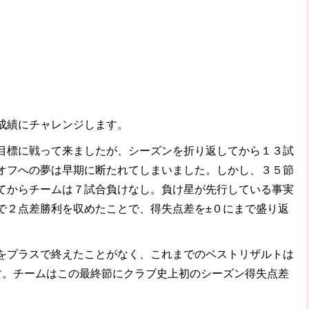
成績にチャレンジします。
標に戦って来ましたが、シーズンを折り返してから１３試
オフへの夢は早期に断たれてしまいました。しかし、３５節
てからチームは７試合負けなし。負け星が先行している事実
で２点差勝利を収めたことで、得失点差を±０にまで盛り返
プラスで終えたことがなく、これまでのベストリザルトは
す。チームはこの最終節にクラブ史上初のシーズン得失点差