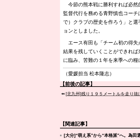
今節の熊本戦に勝利すれば必然的
監督代行を務める青野慎也コーチ
で）クラブの歴史を作ろう」と選
ョンとしました。
エース有田も「チーム初の得失点
結果を残していくことができれば
に臨み、苦難の１年を来季への糧
（愛媛担当 松本隆志）
【前後の記事】
[北九州]残り１９５メートルを走り
【関連記事】
[大分]“萌え系”から“本格派”へ。為