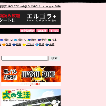
ELGOLAZO web版 BLOGOLA
- August 2026
定期購読
DL版
RSS
横浜FM
横浜FC
湘南
甲府
松本
島
愛媛
福岡
北九州
鳥栖
長崎
」に登壇