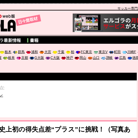
サッカー専門新聞
A
ラ最新情報
書籍
栃木
群馬
浦和
大宮
千葉
柏
FC東京
東京V
町田
川崎F
屋
岐阜
京都
G大阪
C大阪
神戸
岡山
山口
讃岐
広島
徳
破か
レ
は「個」
ポジウム「気候変動から命を守る ～エネルギー危機時代の猛暑対策～
ブ史上初の得失点差“プラス”に挑戦！（写真あ