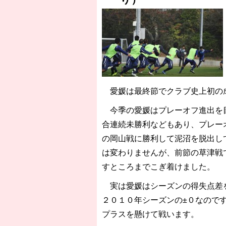
愛媛は最終節でクラブ史上初の
今季の愛媛はプレーオフ進出を目
合連続未勝利などもあり、プレー
の岡山戦に勝利して泥沼を脱出し
は変わりませんが、前節の草津戦
すところまでこぎ着けました。
実は愛媛はシーズンの得失点差を
２０１０年シーズンの±０なので
プラスを懸けて戦います。