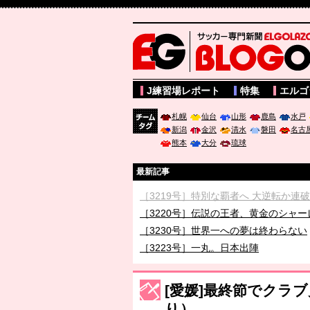
サッカー専門新聞ELGOLAZO web版 BLOGOL
J練習場レポート
特集
エルゴ
札幌
仙台
山形
鹿島
水戸
新潟
金沢
清水
磐田
名古
チーム
熊本
大分
琉球
タグ
最新記事
［3219号］特別な覇者へ 大逆転か連
［3220号］伝説の王者、黄金のシャー
［3230号］世界一への夢は終わらない
［3223号］一丸。日本出陣
［3222号］史上最大のW杯開幕 注目
長谷川 アーリアジャスールさんがシン
[愛媛]最終節でクラ
り）