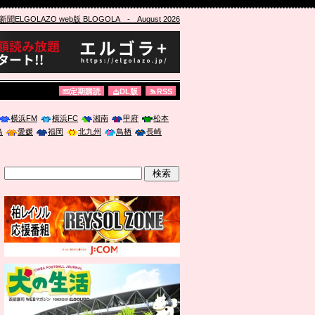
ELGOLAZO web版 BLOGOLA
- August 2026
定期購読
DL版
RSS
横浜FM
横浜FC
湘南
甲府
松本
島
愛媛
福岡
北九州
鳥栖
長崎
」に登壇