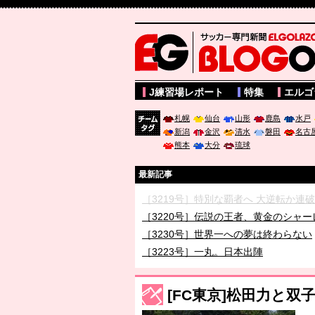
サッカー専門新聞ELGOLAZO web版 BLOGOL
J練習場レポート
特集
エルゴ
札幌
仙台
山形
鹿島
水戸
新潟
金沢
清水
磐田
名古
チーム
熊本
大分
琉球
タグ
最新記事
［3219号］特別な覇者へ 大逆転か連
［3220号］伝説の王者、黄金のシャー
［3230号］世界一への夢は終わらない
［3223号］一丸。日本出陣
［3222号］史上最大のW杯開幕 注目
長谷川 アーリアジャスールさんがシン
[FC東京]松田力と