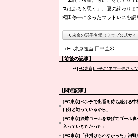
母校で後輩たちに、そして双子の
スはあると思う」。夏の終わりま
権田修一に余ったマットレスを譲
FC東京の選手名鑑（クラブ公式サイ
（FC東京担当 田中直希）
【前後の記事】
[FC東京]小平に“ネマ一休さん
【関連記事】
[FC東京]ベンチで出番を待ち続ける
自分と戦っているから」
[FC東京]決勝ゴールを挙げてゴール
入っていきたかった」
[FC東京]「仕掛けられなかった」河