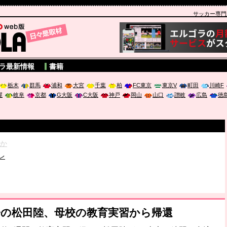
サッカー専門新聞
A
ラ最新情報
書籍
栃木
群馬
浦和
大宮
千葉
柏
FC東京
東京V
町田
川崎F
屋
岐阜
京都
G大阪
C大阪
神戸
岡山
山口
讃岐
広島
徳
破か
レ
は「個」
ポジウム「気候変動から命を守る ～エネルギー危機時代の猛暑対策～
双子の松田陸、母校の教育実習から帰還