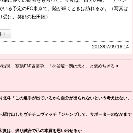
弟に多くの刺激をもらった。今度は、自分の番。「チャン
でいる予定のFC東京で、陸が輝くときは訪れるか。（写真は
り受け、笑顔の松田陸）
ト）
2013/07/09 16:14
”が出現
[横浜FM]齋藤学、「柿谷曜一朗は天才」と褒めちぎる
中村北斗「この選手が出ているから自分が出られないという考えはない。
裏へ駆け出したヴチチェヴィッチ「ジャンプして、サポーターのなかまで
野広貴は、残り試合で己の本質を思い出せるか