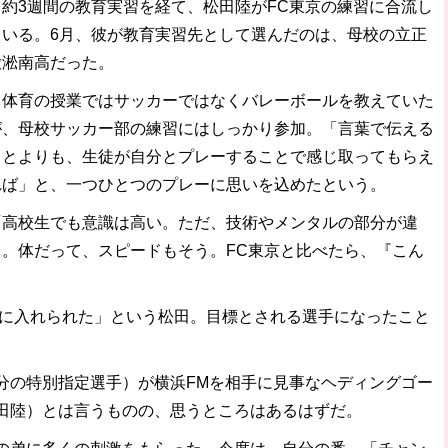
約3週間の教育実習を経て、松田陸がFC東京の練習に合流し
ている。6月、彼が教育実習先として選んだのは、母校の立正
大淞南高だった。
体育の授業ではサッカーではなくバレーボールを教えていた
が、母校サッカー部の練習にはしっかり参加。「言葉で伝える
ことよりも、生徒が自分とプレーすることで感じ取ってもらえ
れば」と、一つひとつのプレーに思いを込めたという。
「高校生でも意識は高い。ただ、技術やメンタルの部分が違
う。体だって、スピードもそう。FC東京と比べたら、『こん
プに入れられた」という松田。目標とされる選手になったこと
の特別指定選手）が横浜FMを相手に見事なヘディングゴー
田陸）とは言うものの、思うところはあるはずだ。