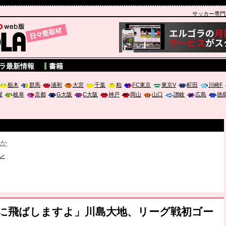
サッカー専門新聞
A
ラ最新情報
書籍
栃木
群馬
浦和
大宮
千葉
柏
FC東京
東京V
町田
川崎F
屋
岐阜
京都
G大阪
C大阪
神戸
岡山
山口
讃岐
広島
徳
破か
レ
は「個」
ポジウム「気候変動から命を守る ～エネルギー危機時代の猛暑対策～
内に飛ばしますよ」川島大地、リーグ戦初ゴー