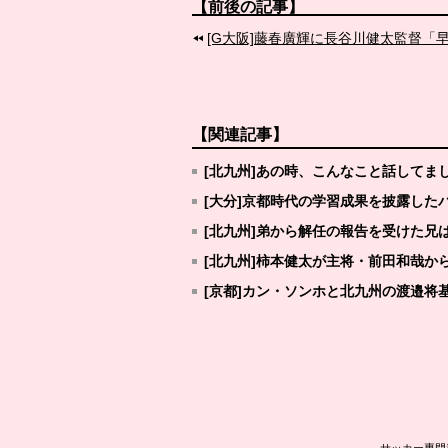
【前後の記事】
[G大阪]藤春廣輝に長谷川健太監督「
【関連記事】
[北九州]あの時、こんなこと話してま
[大分]京都時代の学習成果を披露した
[北九州]弟から解任の報告を受けた兄
[北九州]柿本健太が主将・前田和哉か
[京都]カン・ソンホと北九州の渡邉将