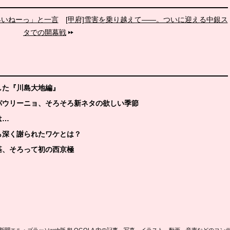
早いねーっ」と一言
[甲府]雪害を乗り越えて――。ついに迎える中銀ス
タでの開幕戦
した『川島大地編』
パウリーニョ、そろそろ新ネタの欲しい季節
は…
ら深く謝られたワケとは？
基、そろって初の西京極