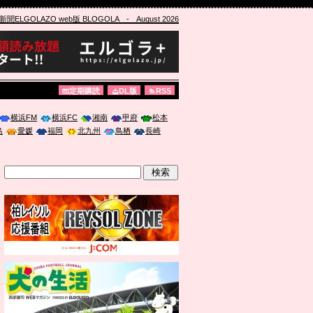
ELGOLAZO web版 BLOGOLA
- August 2026
定期購読
DL版
RSS
横浜FM
横浜FC
湘南
甲府
松本
島
愛媛
福岡
北九州
鳥栖
長崎
」に登壇