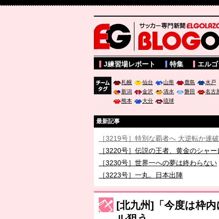
サッカー専門新聞ELGOLAZO web版 BLOGOL
J練習場レポート
特集
エルゴ
札幌
仙台
山形
鹿島
水戸
新潟
金沢
清水
磐田
名古
チーム
熊本
大分
琉球
タグ
最新記事
［3219号］特別な覇者へ 大逆転か連
［3220号］伝説の王者、黄金のシャー
［3230号］世界一への夢は終わらない
［3223号］一丸。日本出陣
［3222号］史上最大のW杯開幕 注目
長谷川 アーリアジャスールさんがシン
[北九州]「今度は枠
ル狙う