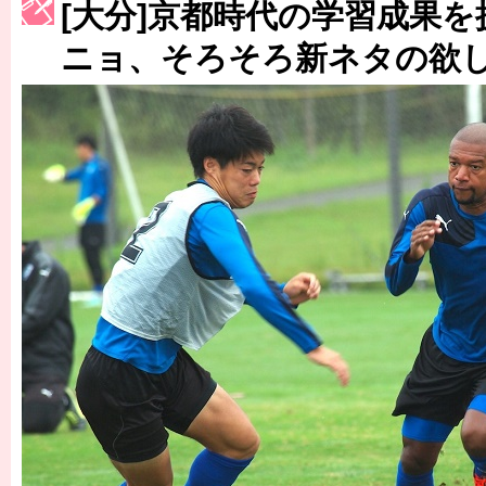
［3214号］WEST制覇
[大分]京都時代の学習成果
［3215号］WEEKLY EG SELECTION
ニョ、そろそろ新ネタの欲
［3216号］行く末占うラストワン
［3217号］最高の景色へ出国
［3218号］WEEKLY EG SELECTION
［3219号］特別な覇者へ 大逆転か連破か
［3220号］伝説の王者、黄金のシャーレ