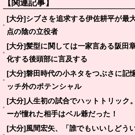
【関連記事】
[大分]シブさを追求する伊佐耕平が最
点の陰の立役者
[大分]髪型に関しては一家言ある阪田
化する後頭部に言及する
[大分]磐田時代の小ネタをつぶさに記
ッチ外のポテンシャル
[大分]人生初の試合でハットトリック
ーが憧れた相手はベル爺だった！
[大分]風間宏矢、「誰でもいいしどう