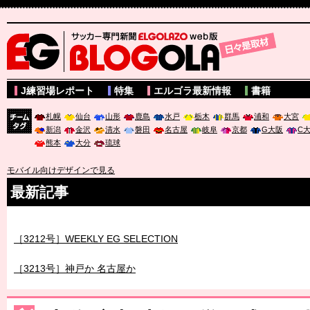
サッカー専門新聞ELGOLAZO web版 BLOGOLA
J練習場レポート
特集
エルゴラ最新情報
書籍
札幌
仙台
山形
鹿島
水戸
栃木
群馬
浦和
大宮
新潟
金沢
清水
磐田
名古屋
岐阜
京都
G大阪
C
チーム
熊本
大分
琉球
タグ
モバイル向けデザインで見る
最新記事
［3211号］世界一への 託されし26人
［3212号］WEEKLY EG SELECTION
［3213号］神戸か 名古屋か