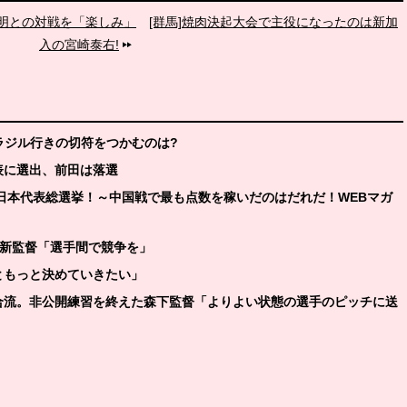
賢明との対戦を「楽しみ」
[群馬]焼肉決起大会で主役になったのは新加
入の宮崎泰右!
ブラジル行きの切符をつかむのは?
表に選出、前田は落選
日本代表総選挙！～中国戦で最も点数を稼いだのはだれだ！WEBマガ
関塚新監督「選手間で競争を」
ともっと決めていきたい」
に合流。非公開練習を終えた森下監督「よりよい状態の選手のピッチに送