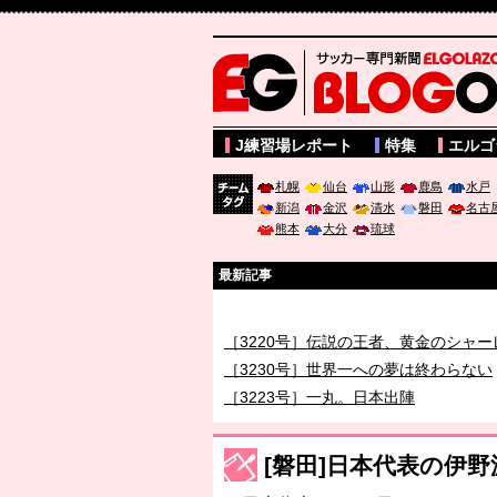
サッカー専門新聞ELGOLAZO web版 BLOGOL
J練習場レポート
特集
エルゴ
札幌
仙台
山形
鹿島
水戸
新潟
金沢
清水
磐田
名古
チーム
熊本
大分
琉球
タグ
最新記事
［3219号］特別な覇者へ 大逆転か連
［3220号］伝説の王者、黄金のシャー
［3230号］世界一への夢は終わらない
［3223号］一丸。日本出陣
［3222号］史上最大のW杯開幕 注目
長谷川 アーリアジャスールさんがシン
[磐田]日本代表の伊