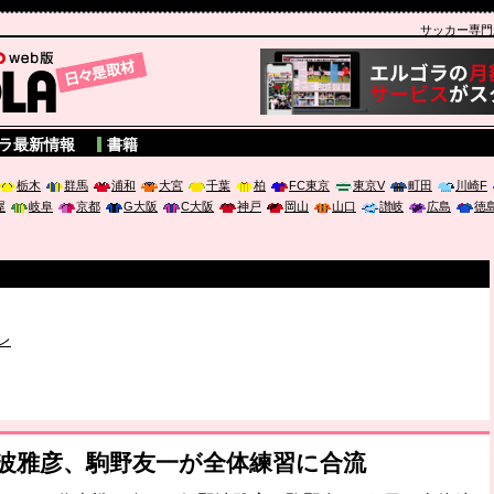
サッカー専門新聞
A
ラ最新情報
書籍
栃木
群馬
浦和
大宮
千葉
柏
FC東京
東京V
町田
川崎F
屋
岐阜
京都
G大阪
C大阪
神戸
岡山
山口
讃岐
広島
徳
破か
レ
は「個」
ポジウム「気候変動から命を守る ～エネルギー危機時代の猛暑対策～
野波雅彦、駒野友一が全体練習に合流