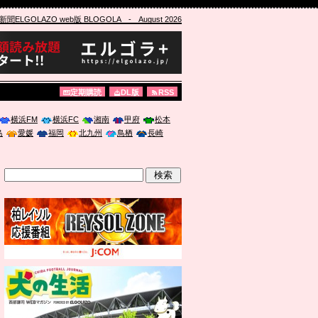
ELGOLAZO web版 BLOGOLA
- August 2026
定期購読
DL版
RSS
横浜FM
横浜FC
湘南
甲府
松本
島
愛媛
福岡
北九州
鳥栖
長崎
」に登壇