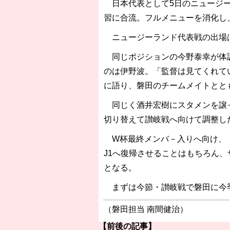
日本代表として5日のニュージー
習に合流。フルメニューを消化し
ニュージーランド代表戦の出場
同じポジションの今野泰幸が体調
のは伊野波。「監督は見てくれて
に語り、磐田のチームメイトとと
同じく酒井宏樹にスタメンを譲っ
切り替えて讃岐戦へ向けて調整し
W杯最終メンバ－入りへ向け、「
J1へ復帰させることはもちろん
となる。
まずは今節・讃岐戦で磐田に今
（磐田担当 南間健治）
【前後の記事】