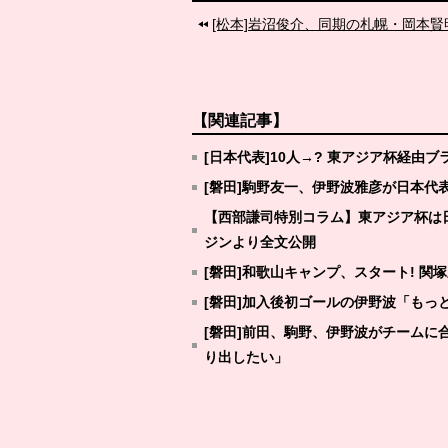
[松本]岩沼俊介、同期の札幌・岡本
【関連記事】
[日本代表]10人→? 東アジア杯経由
[磐田]駒野友一、伊野波雅彦が日本代
【西部謙司特別コラム】東アジア杯は
ジンより全文公開
[磐田]和歌山キャンプ、スタート! 
[磐田]加入後初ゴールの伊野波「もっ
[磐田]前田、駒野、伊野波がチーム
り出したい」