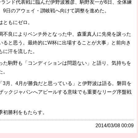
ランド代表戦に臨んだ伊野波雅彦、駒野友一が6日、全体練
、9日のアウェイ・讃岐戦へ向けて調整を進めた。
はともにゼロ。
不良によりベンチ外となった中、森重真人に先発を譲った
いると思う。最終的にW杯に出場することが大事」と前向き
もに汗を流した。
た駒野も「コンディションは問題ない」と語り、気持ちを
た。
3月、4月が勝負だと思っている」と伊野波は語る。磐田を
、ザックジャパンへアピールする意味でも重要なリーグ序盤戦
季初勝利をもたらす。
2014/03/08 00:09