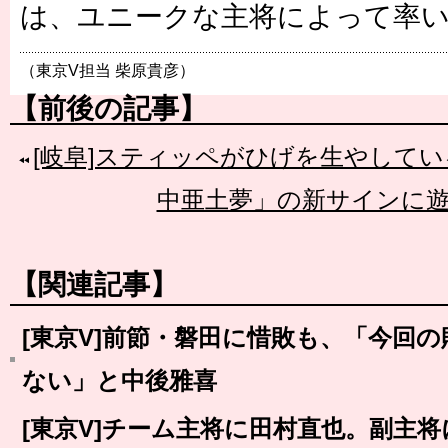
は、ユニークな主将によって率
（東京V担当 柴原貴彦）
【前後の記事】
[岐阜]スティッペがひげを生やしてい
中亜土夢」の新サインに
【関連記事】
[東京V]前節・磐田に惜敗も、「今回
ない」と中後雅喜
[東京V]チーム主将に田村直也。副主