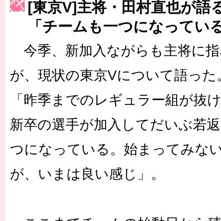
[東京V]主将・田村直也が語
［3223号］一丸。日本出陣
「チームも一つになってい
［3222号］史上最大のW杯開幕 注目は「個」
今季、新加入ながらも主将に指
長谷川 アーリアジャスールさんがシンポジウム「気候変動から命を
が、現状の東京Vについて語った
「昨季までのレギュラー組が抜け
新卒の選手が加入してだいぶ若返
つになっている。始まってみな
が、いまは良い感じ」。