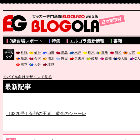
サッカー専門新聞ELGOLAZO web版 BLOGOLA
J練習場レポート
特集
エルゴラ最新情報
書籍
札幌
仙台
山形
鹿島
水戸
栃木
群馬
浦和
大宮
新潟
金沢
清水
磐田
名古屋
岐阜
京都
G大阪
C
チーム
熊本
大分
琉球
タグ
モバイル向けデザインで見る
最新記事
［3219号］特別な覇者へ 大逆転か連破か
［3220号］伝説の王者、黄金のシャーレ
［3230号］世界一への夢は終わらない