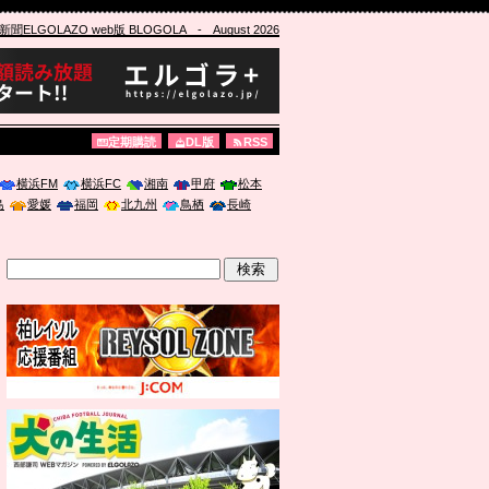
ELGOLAZO web版 BLOGOLA
- August 2026
定期購読
DL版
RSS
横浜FM
横浜FC
湘南
甲府
松本
島
愛媛
福岡
北九州
鳥栖
長崎