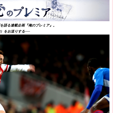
破か
レ
グを語る連載企画『俺のプレミア』。
）をお送りする──