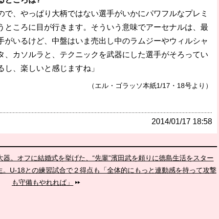
ので、やっぱり大柄ではない選手がいかにパワフルなプレミ
うところに目が行きます。そういう意味でアーセナルは、最
手がいるけど、中盤はいま売出し中のラムジーやウィルシャ
タ、カソルラと、テクニックを武器にした選手がそろってい
るし、楽しいと感じますね」
（エル・ゴラッソ本紙1/17・18号より）
2014/01/17 18:58
暮大器。オフに結婚式を挙げた、“先輩”濱田武を頼りに徳島生活をスター
生。U-18との練習試合で２得点も「全体的にもっと連動感を持って攻撃
も守備もやれれば」