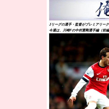
［3218号］WEEKLY EG SELECTION
［3219号］特別な覇者へ 大逆転か連
［3220号］伝説の王者、黄金のシャー
Jリーグの選手・監督がプレミアリー
今週は、川崎Fの中村憲剛選手編（前編