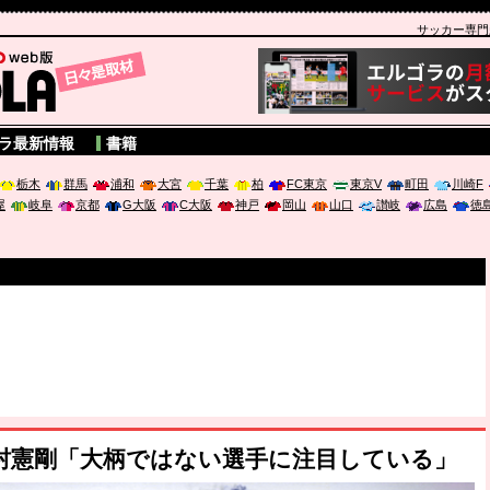
サッカー専門新聞
A
ラ最新情報
書籍
栃木
群馬
浦和
大宮
千葉
柏
FC東京
東京V
町田
川崎F
屋
岐阜
京都
G大阪
C大阪
神戸
岡山
山口
讃岐
広島
徳
中村憲剛「大柄ではない選手に注目している」