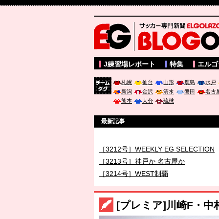
サッカー専門新聞ELGOLAZO web版 BLOGOL
J練習場レポート
特集
エルゴ
札幌
仙台
山形
鹿島
水戸
新潟
金沢
清水
磐田
名古
チーム
熊本
大分
琉球
タグ
最新記事
［3211号］世界一への 託されし26人
［3212号］WEEKLY EG SELECTION
［3213号］神戸か 名古屋か
［3214号］WEST制覇
［3215号］WEEKLY EG SELECTION
［3216号］行く末占うラストワン
[プレミア]川崎F・
［3217号］最高の景色へ出国