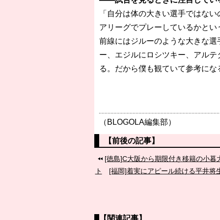
「自分は体の大きい選手ではない
アリーグでプレーしているかとい
前線にはジルーのような大きな選
ー、エジルにロシツキー、アルテ
る。だから僕も観ていて参考にな
（BLOGOLA編集部）
【前後の記事】
[徳島]C大阪から期限付き移籍の小
ト
[福岡]着実にアピール続ける平井将
【関連記事】