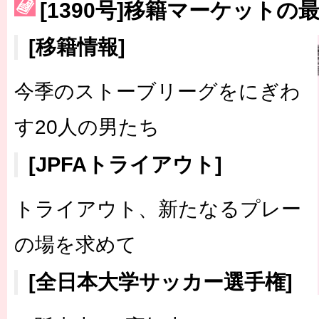
[1390号]移籍マーケットの
［3230号］世界一への夢は終わらない
［3223号］一丸。日本出陣
[移籍情報]
［3222号］史上最大のW杯開幕 注目は「個」
今季のストーブリーグをにぎわ
す20人の男たち
[JPFAトライアウト]
トライアウト、新たなるプレー
の場を求めて
[全日本大学サッカー選手権]