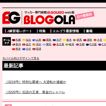
サッカー専門新聞ELGOLAZO web版 BLOGOLA
J練習場レポート
特集
エルゴラ最新情報
書籍
札幌
仙台
山形
鹿島
水戸
栃木
群馬
浦和
大宮
新潟
金沢
清水
磐田
名古屋
岐阜
京都
G大阪
C
チーム
熊本
大分
琉球
タグ
モバイル向けデザインで見る
最新記事
［3219号］特別な覇者へ 大逆転か連破か
［3220号］伝説の王者、黄金のシャーレ