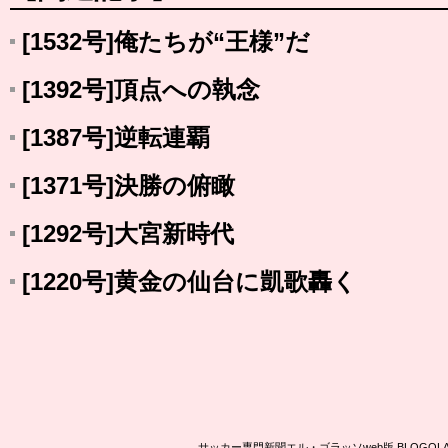
[1532号]俺たちが“王様”だ
[1392号]頂点への執念
[1387号]逆転連覇
[1371号]決勝の俯瞰
[1292号]大宮新時代
[1220号]黄金の仙台に凱歌轟く
サッカー専門新聞エル・ゴラッソweb版 BLOG