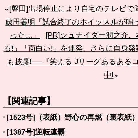
[磐田]出場停止により自宅のテレビ
藤田義明「試合終了のホイッスルが鳴
った…」
[PR]シュナイダー潤之介
る!」「面白い!」を連発、さらに自身
も披露!──『笑える Jリーグあるあ
中!
【関連記事】
[1523号]（表紙）野心の再燃（裏表紙
[1387号]逆転連覇