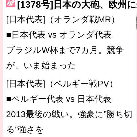
[1378号]日本の大砲、欧州
［3223号］一丸。日本出陣
[日本代表]（オランダ戦MR）
［3222号］史上最大のW杯開幕 注目は「個」
長谷川 アーリアジャスールさんがシンポジウム「気候変動から命を
■日本代表 vs オランダ代表
ブラジルW杯まで7カ月。競争
が、いま始まった
[日本代表]（ベルギー戦PV）
■ベルギー代表 vs 日本代表
2013最後の戦い。強豪に”勝ち切
る”強さを