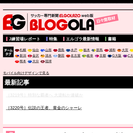
サッカー専門新聞ELGOLAZO web版 BLOGOLA
J練習場レポート
特集
エルゴラ最新情報
書籍
札幌
仙台
山形
鹿島
水戸
栃木
群馬
浦和
大宮
新潟
金沢
清水
磐田
名古屋
岐阜
京都
G大阪
C
チーム
熊本
大分
琉球
タグ
モバイル向けデザインで見る
最新記事
［3219号］特別な覇者へ 大逆転か連破か
［3220号］伝説の王者、黄金のシャーレ
［3230号］世界一への夢は終わらない