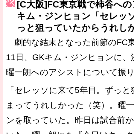
［3214号］WEST制覇
[C大阪]FC東京戦で柿谷へ
［3215号］WEEKLY EG SELECTION
キム・ジンヒョン「セレッソ
っと狙っていたからうれし
［3216号］行く末占うラストワン
［3217号］最高の景色へ出国
劇的な結末となった前節のFC
［3218号］WEEKLY EG SELECTION
11日、GKキム・ジンヒョンに
［3219号］特別な覇者へ 大逆転か連破か
曜一朗へのアシストについて振
［3220号］伝説の王者、黄金のシャーレ
「セレッソに来て5年目。ずっと
まってうれしかった（笑）。曜
ンを取っていた。昨日は試合前