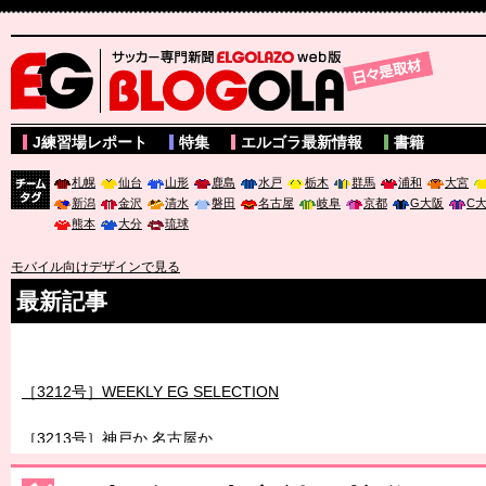
サッカー専門新聞ELGOLAZO web版 BLOGOLA
J練習場レポート
特集
エルゴラ最新情報
書籍
札幌
仙台
山形
鹿島
水戸
栃木
群馬
浦和
大宮
新潟
金沢
清水
磐田
名古屋
岐阜
京都
G大阪
C
チーム
熊本
大分
琉球
タグ
モバイル向けデザインで見る
最新記事
［3211号］世界一への 託されし26人
［3212号］WEEKLY EG SELECTION
［3213号］神戸か 名古屋か