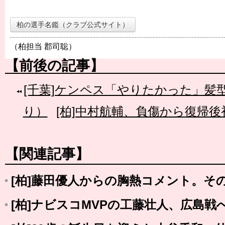
柏の選手名鑑（クラブ公式サイト）
（柏担当 郡司聡）
【前後の記事】
[千葉]ケンペス「やりたかった」髪
り）
[柏]中村航輔、負傷から復帰
【関連記事】
[柏]藤田優人からの胸熱コメント。そ
[柏]ナビスコMVPの工藤壮人、広島戦