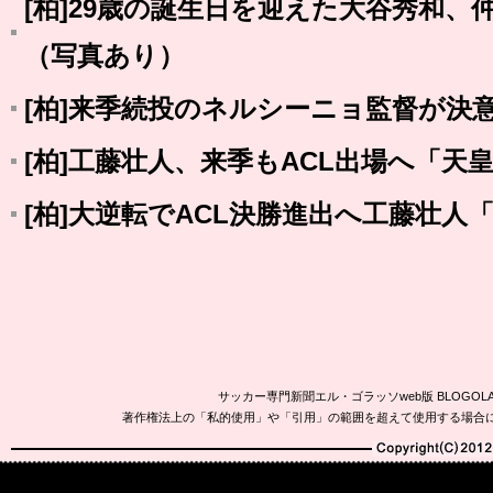
[柏]29歳の誕生日を迎えた大谷秀和
（写真あり）
[柏]来季続投のネルシーニョ監督が決
[柏]工藤壮人、来季もACL出場へ「天
[柏]大逆転でACL決勝進出へ工藤壮人
サッカー専門新聞エル・ゴラッソweb版 BLOG
著作権法上の「私的使用」や「引用」の範囲を超えて使用する場合
Copyright(C)2010-20