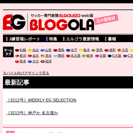
サッカー専門新聞ELGOLAZO web版 BLOGOLA
J練習場レポート
特集
エルゴラ最新情報
書籍
札幌
仙台
山形
鹿島
水戸
栃木
群馬
浦和
大宮
新潟
金沢
清水
磐田
名古屋
岐阜
京都
G大阪
C
チーム
熊本
大分
琉球
タグ
モバイル向けデザインで見る
最新記事
［3211号］世界一への 託されし26人
［3212号］WEEKLY EG SELECTION
［3213号］神戸か 名古屋か