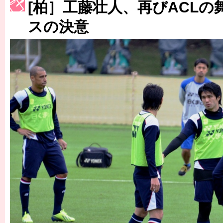
［3214号］WEST制覇
[柏］工藤壮人、再びACLの
［3215号］WEEKLY EG SELECTION
スの決意
［3216号］行く末占うラストワン
［3217号］最高の景色へ出国
［3218号］WEEKLY EG SELECTION
［3219号］特別な覇者へ 大逆転か連破か
［3220号］伝説の王者、黄金のシャーレ