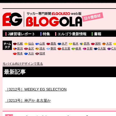
サッカー専門新聞ELGOLAZO web版 BLOGOLA
J練習場レポート
特集
エルゴラ最新情報
書籍
札幌
仙台
山形
鹿島
水戸
栃木
群馬
浦和
大宮
新潟
金沢
清水
磐田
名古屋
岐阜
京都
G大阪
C
チーム
熊本
大分
琉球
タグ
モバイル向けデザインで見る
最新記事
［3212号］WEEKLY EG SELECTION
［3213号］神戸か 名古屋か