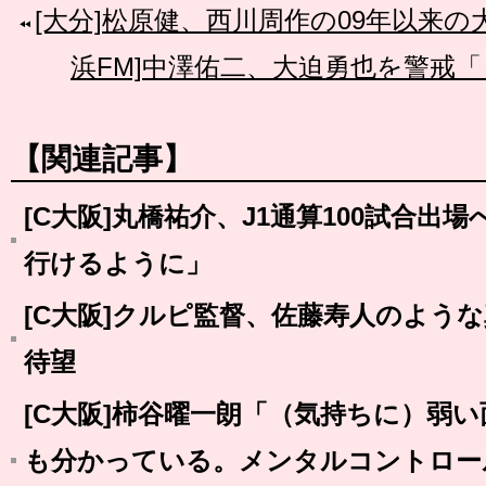
[大分]松原健、西川周作の09年以来
浜FM]中澤佑二、大迫勇也を警戒
【関連記事】
[C大阪]丸橋祐介、J1通算100試合
行けるように」
[C大阪]クルピ監督、佐藤寿人のよう
待望
[C大阪]柿谷曜一朗「（気持ちに）弱
も分かっている。メンタルコントロー