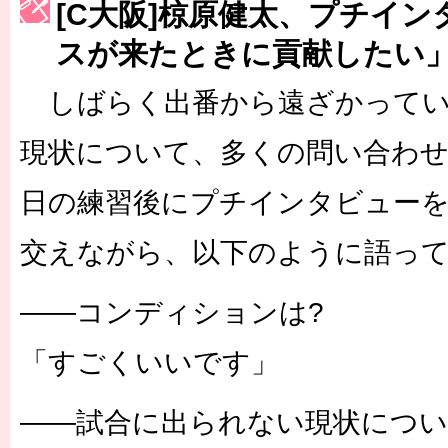
［3214号］WEST制覇
[C大阪]椋原健太、プチイ
［3215号］WEEKLY EG SELECTION
スが来たときに貢献したい
［3216号］行く末占うラストワン
しばらく出番から遠ざかってい
［3217号］最高の景色へ出国
現状について、多くの問い合わせ
［3218号］WEEKLY EG SELECTION
日の練習後にプチインタビューを
［3219号］特別な覇者へ 大逆転か連破か
交えながら、以下のように語っ
［3220号］伝説の王者、黄金のシャーレ
――コンディションは?
「すごくいいです」
――試合に出られない現状につい