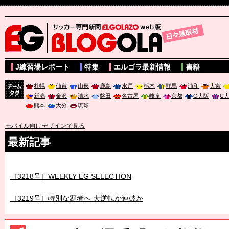
サッカー専門新聞ELGOLAZO web版 BLOGOLA
J練習場レポート
特集
エルゴラ最新情報
書籍
札幌
仙台
山形
鹿島
水戸
栃木
群馬
浦和
大宮
新潟
金沢
清水
磐田
名古屋
岐阜
京都
G大阪
C
チーム
熊本
大分
琉球
タグ
モバイル向けデザインで見る
最新記事
［3218号］WEEKLY EG SELECTION
［3219号］特別な覇者へ 大逆転か連破か
［3220号］伝説の王者、黄金のシャーレ