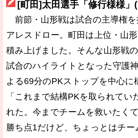
[町田]太田選手「修行様様」(
［3230号］世界一への夢は終わらない
前節・山形戦は試合の主導権を
［3223号］一丸。日本出陣
アレスドロー。町田は上位・山形
［3222号］史上最大のW杯開幕 注目は「個」
積み上げました。そんな山形戦
試合のハイライトとなった守護神
よる69分のPKストップを中心
「これまで結構PKを取られてい
れた。今までチームを救いたく
勝ち点1だけど、ちょっとはチー