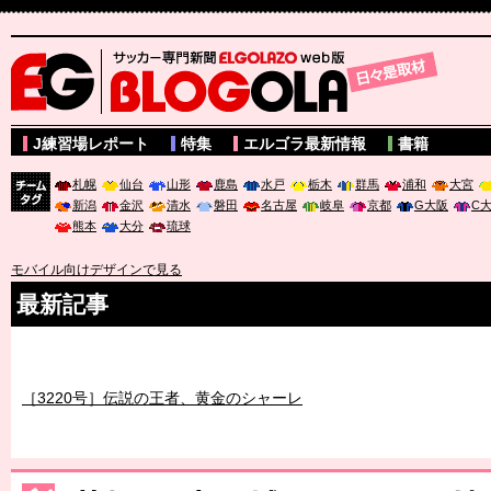
サッカー専門新聞ELGOLAZO web版 BLOGOLA
J練習場レポート
特集
エルゴラ最新情報
書籍
札幌
仙台
山形
鹿島
水戸
栃木
群馬
浦和
大宮
新潟
金沢
清水
磐田
名古屋
岐阜
京都
G大阪
C
チーム
熊本
大分
琉球
タグ
モバイル向けデザインで見る
最新記事
［3219号］特別な覇者へ 大逆転か連破か
［3220号］伝説の王者、黄金のシャーレ
［3230号］世界一への夢は終わらない