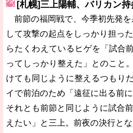
[札幌]三上陽輔、バリカン
［3223号］一丸。日本出陣
前節の福岡戦で、今季初先発を
［3222号］史上最大のW杯開幕 注目は「個」
長谷川 アーリアジャスールさんがシンポジウム「気候変動から命を
して攻撃の起点をしっかり担った
らたくわえているヒゲを「試合
ってしっかり整えた」とのこと。
けても同じように整えるつもり
イで前泊のため「遠征に出る前
それとも前節と同じように試合
えたい」と三上。前夜の決行と