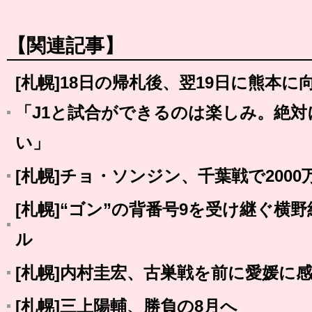
【関連記事】
[札幌]18日の帰札後、翌19日に熊本
「J1と試合ができるのは楽しみ。絶
い」
[札幌]チョ・ソンジン、千葉戦で2000
[札幌]“ゴン”の背番号9を受け継ぐ横
ル
[札幌]内村圭宏、古巣戦を前に愛媛に
[札幌]三上陽輔、勝負の8月へ