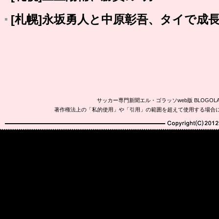
[札幌]永坂勇人と中原彰吾、タイで成
サッカー専門新聞エル・ゴラッソweb版 BLOG
著作権法上の「私的使用」や「引用」の範囲を超えて使用する場合
Copyright(C)2010-20