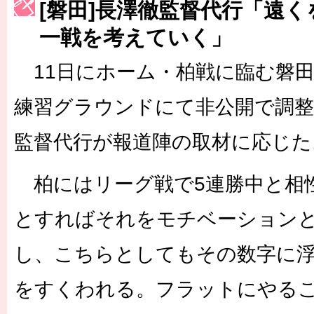
[磐田]長澤徹監督代行「遠
［3223号］一丸。日本出陣
一戦を考えていく」
［3222号］史上最大のW杯開幕 注目は「個」
11日にホーム・柏戦に臨む磐田
練習グラウンドにて非公開で調整
監督代行が報道陣の取材に応じた
柏にはリーグ戦で5連勝中と相
とすればそれをモチベーション
し、こちらとしてもその数字に
をすくわれる。フラットにやる