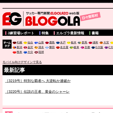
サッカー専門新聞ELGOLAZO web版 BLOGOLA
J練習場レポート
特集
エルゴラ最新情報
書籍
札幌
仙台
山形
鹿島
水戸
栃木
群馬
浦和
大宮
新潟
金沢
清水
磐田
名古屋
岐阜
京都
G大阪
C
チーム
熊本
大分
琉球
タグ
モバイル向けデザインで見る
最新記事
［3219号］特別な覇者へ 大逆転か連破か
［3220号］伝説の王者、黄金のシャーレ
［3230号］世界一への夢は終わらない