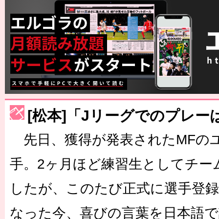
[松本]「Jリーグでのプレー
先日、獲得が発表されたMFの
手。2ヶ月ほど練習生としてチー
したが、このたび正式に選手登録
なった今、喜びの言葉を日本語