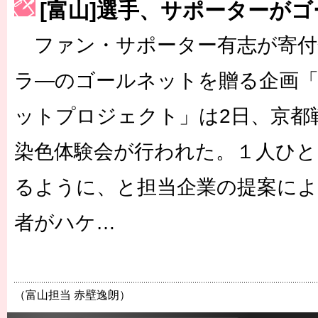
[富山]選手、サポーターが
［3223号］一丸。日本出陣
ファン・サポーター有志が寄付
［3222号］史上最大のW杯開幕 注目は「個」
長谷川 アーリアジャスールさんがシンポジウム「気候変動から命を
ラ―のゴールネットを贈る企画
ットプロジェクト」は2日、京都
染色体験会が行われた。１人ひと
るように、と担当企業の提案によ
者がハケ…
（富山担当 赤壁逸朗）