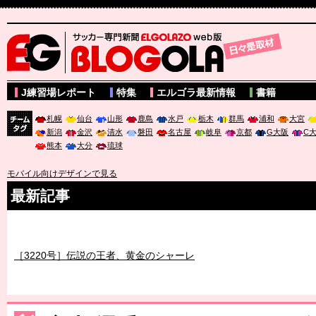
サッカー専門新聞ELGOLAZO web版 BLOGOLA
J練習場レポート
特集
エルゴラ最新情報
書籍
札幌
仙台
山形
鹿島
水戸
栃木
群馬
浦和
大宮
新潟
金沢
清水
磐田
名古屋
岐阜
京都
G大阪
C
チーム
熊本
大分
琉球
タグ
モバイル向けデザインで見る
最新記事
［3219号］特別な覇者へ 大逆転か連破か
［3220号］伝説の王者、黄金のシャーレ
［3230号］世界一への夢は終わらない