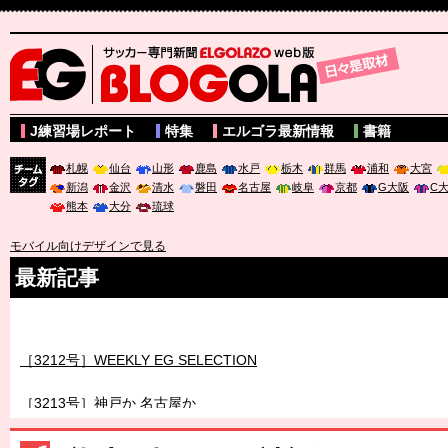
サッカー専門新聞ELGOLAZO web版 BLOGOLA
J練習場レポート
特集
エルゴラ最新情報
書籍
札幌
仙台
山形
鹿島
水戸
栃木
群馬
浦和
大宮
新潟
金沢
清水
磐田
名古屋
岐阜
京都
G大阪
C
チーム
熊本
大分
琉球
タグ
モバイル向けデザインで見る
最新記事
［3211号］世界一への 託されし26人
［3212号］WEEKLY EG SELECTION
［3213号］神戸か 名古屋か