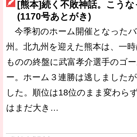
［3214号］WEST制覇
[熊本]続く不敗神話。こう
［3215号］WEEKLY EG SELECTION
(1170号あとがき)
［3216号］行く末占うラストワン
今季初のホーム開催となったバ
［3217号］最高の景色へ出国
州。北九州を迎えた熊本は、一時
［3218号］WEEKLY EG SELECTION
ものの終盤に武富孝介選手のゴ
［3219号］特別な覇者へ 大逆転か連破か
ー。ホーム３連勝は逃しましたが
［3220号］伝説の王者、黄金のシャーレ
した。順位は18位のまま変わら
はまだ大き…