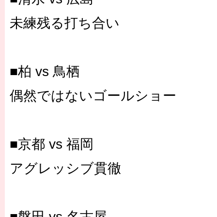
未練残る打ち合い
■柏 vs 鳥栖
偶然ではないゴールショー
■京都 vs 福岡
アグレッシブ貫徹
■磐田 vs 名古屋