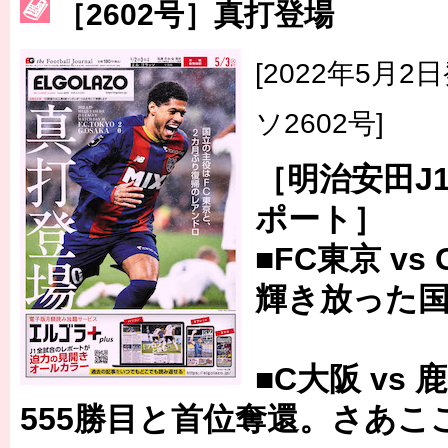
［3214号］WEST制覇
［2602号］真打登場
［3215号］WEEKLY EG SELECTION
[2022年5月
［3216号］行く末占うラストワン
ソ2602号]
［3217号］最高の景色へ出国
［明治安田J1
［3218号］WEEKLY EG SELECTION
ポート］
［3219号］特別な覇者へ 大逆転か連破か
■FC東京 vs
［3220号］伝説の王者、黄金のシャーレ
輝き放った
■C大阪 vs 
555勝目と首位奪還。さあこ