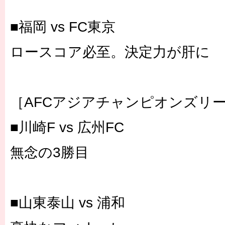
■福岡 vs FC東京
ロースコア必至。決定力が肝に
［AFCアジアチャンピオンズリ
■川崎F vs 広州FC
無念の3勝目
■山東泰山 vs 浦和