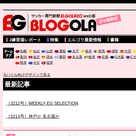
サッカー専門新聞ELGOLAZO web版 BLOGOLA
J練習場レポート
特集
エルゴラ最新情報
書籍
札幌
仙台
山形
鹿島
水戸
栃木
群馬
浦和
大宮
新潟
金沢
清水
磐田
名古屋
岐阜
京都
G大阪
C
チーム
熊本
大分
琉球
タグ
モバイル向けデザインで見る
最新記事
［3211号］世界一への 託されし26人
［3212号］WEEKLY EG SELECTION
［3213号］神戸か 名古屋か