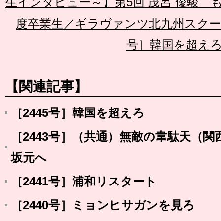
生インタビュー～】第5回 茂呂 優駿 も
度卒業生／ギラヴァンツ北九州スク
号］韓国を超え
【関連記事】
［2445号］韓国を超えろ
［2443号］（共通）無敵の韋駄天（関
坂元へ
［2441号］浦和リスタート
［2440号］ミョンヒサガンを見ろ