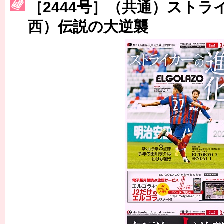
［2444号］（共通）ストラ
［3222号］史上最大のW杯開幕 注目は「個」
西）伝説の大逆襲