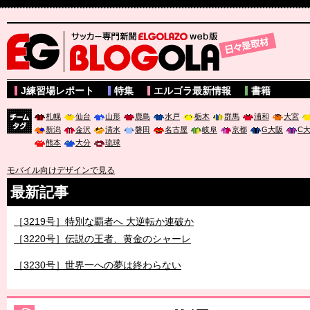
サッカー専門新聞ELGOLAZO web版 BLOGOLA
J練習場レポート
特集
エルゴラ最新情報
書籍
札幌
仙台
山形
鹿島
水戸
栃木
群馬
浦和
大宮
新潟
金沢
清水
磐田
名古屋
岐阜
京都
G大阪
C
チーム
熊本
大分
琉球
タグ
モバイル向けデザインで見る
最新記事
［3219号］特別な覇者へ 大逆転か連破か
［3220号］伝説の王者、黄金のシャーレ
［3230号］世界一への夢は終わらない
［3223号］一丸。日本出陣