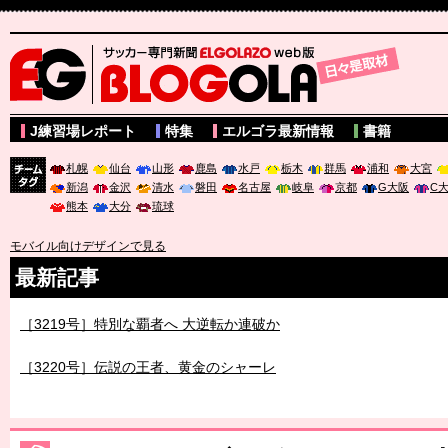
サッカー専門新聞ELGOLAZO web版 BLOGOLA
J練習場レポート
特集
エルゴラ最新情報
書籍
札幌
仙台
山形
鹿島
水戸
栃木
群馬
浦和
大宮
新潟
金沢
清水
磐田
名古屋
岐阜
京都
G大阪
C
チーム
熊本
大分
琉球
タグ
モバイル向けデザインで見る
最新記事
［3219号］特別な覇者へ 大逆転か連破か
［3220号］伝説の王者、黄金のシャーレ