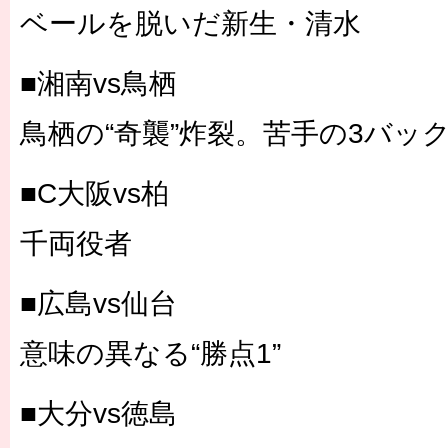
ベールを脱いだ新生・清水
■湘南vs鳥栖
鳥栖の“奇襲”炸裂。苦手の3バッ
■C大阪vs柏
千両役者
■広島vs仙台
意味の異なる“勝点1”
■大分vs徳島