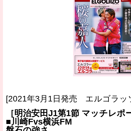
[2021年3月1日発売 エルゴラッソ
［明治安田J1第1節 マッチレポ
■川崎Fvs横浜FM
盤石の強さ