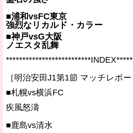
■浦和vsFC東京
強烈なリカルド・カラー
■神戸vsG大阪
ノエスタ乱舞
**************************INDEX******
［明治安田J1第1節 マッチレポ
■札幌vs横浜FC
疾風怒濤
■鹿島vs清水