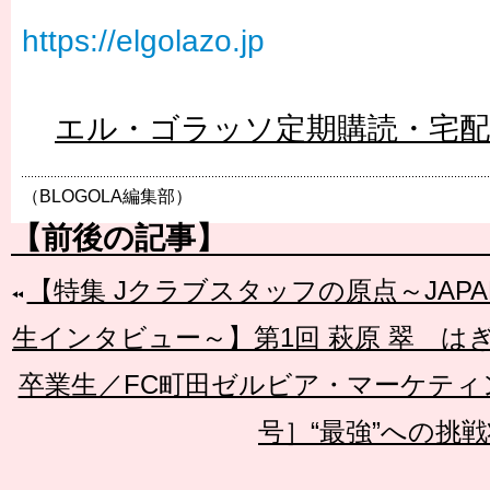
https://elgolazo.jp
エル・ゴラッソ定期購読・宅
（BLOGOLA編集部）
【前後の記事】
【特集 Jクラブスタッフの原点～JAP
生インタビュー～】第1回 萩原 翠 はぎ
卒業生／FC町田ゼルビア・マーケテ
号］“最強”への挑