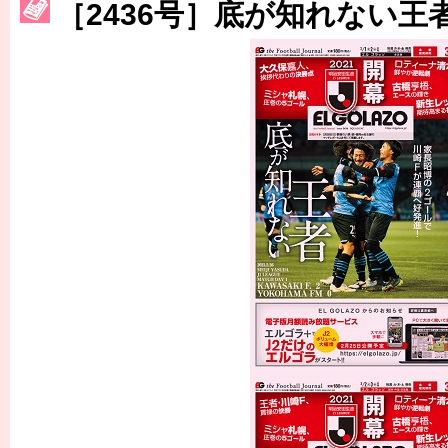
［2436号］底が知れない王
［3230号］世界一への夢は終わらない
［3223号］一丸。日本出陣
［3222号］史上最大のW杯開幕 注目は「個」