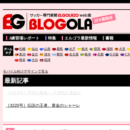
サッカー専門新聞ELGOLAZO web版 BLOGOLA
J練習場レポート
特集
エルゴラ最新情報
書籍
札幌
仙台
山形
鹿島
水戸
栃木
群馬
浦和
大宮
新潟
金沢
清水
磐田
名古屋
岐阜
京都
G大阪
C
チーム
熊本
大分
琉球
タグ
モバイル向けデザインで見る
最新記事
［3219号］特別な覇者へ 大逆転か連破か
［3220号］伝説の王者、黄金のシャーレ
［3230号］世界一への夢は終わらない