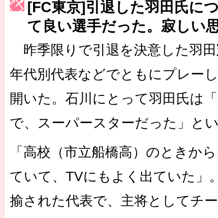
[FC東京]引退した羽田氏に
［3223号］一丸。日本出陣
て良い選手だった。寂しい
［3222号］史上最大のW杯開幕 注目は「個」
昨季限りで引退を決意した羽田
長谷川 アーリアジャスールさんがシンポジウム「気候変動から命を
年代別代表などでともにプレーし
開いた。石川にとって羽田氏は「
で、スーパースターだった」と
「高校（市立船橋高）のときか
ていて、TVにもよく出ていた」。
揄された代表で、主将としてチ