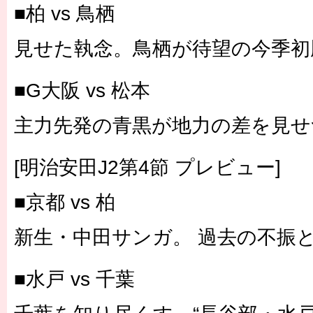
■柏 vs 鳥栖
見せた執念。鳥栖が待望の今季初
■G大阪 vs 松本
主力先発の青黒が地力の差を見せ
[明治安田J2第4節 プレビュー]
■京都 vs 柏
新生・中田サンガ。 過去の不振
■水戸 vs 千葉