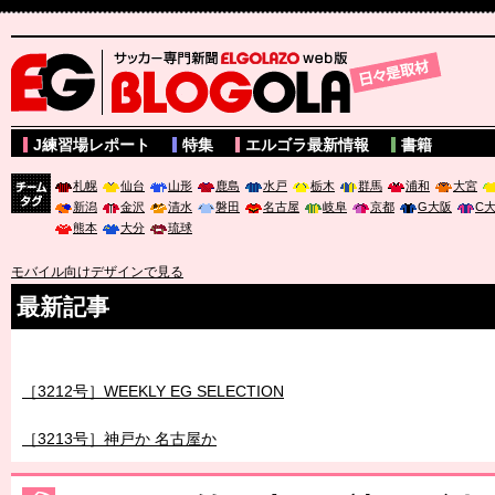
サッカー専門新聞ELGOLAZO web版 BLOGOLA
J練習場レポート
特集
エルゴラ最新情報
書籍
札幌
仙台
山形
鹿島
水戸
栃木
群馬
浦和
大宮
新潟
金沢
清水
磐田
名古屋
岐阜
京都
G大阪
C
チーム
熊本
大分
琉球
タグ
モバイル向けデザインで見る
最新記事
［3211号］世界一への 託されし26人
［3212号］WEEKLY EG SELECTION
［3213号］神戸か 名古屋か