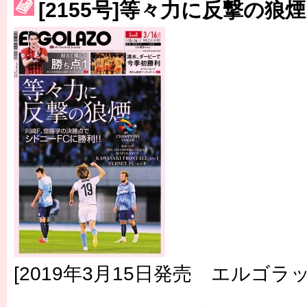
［3214号］WEST制覇
[2155号]等々力に反撃の狼煙
［3215号］WEEKLY EG SELECTION
［3216号］行く末占うラストワン
［3217号］最高の景色へ出国
［3218号］WEEKLY EG SELECTION
［3219号］特別な覇者へ 大逆転か連破か
［3220号］伝説の王者、黄金のシャーレ
[2019年3月15日発売 エルゴラッ