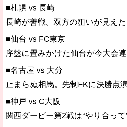
■札幌 vs 長崎
長崎が善戦。双方の狙いが見え
■仙台 vs FC東京
序盤に畳みかけた仙台が今大会連
■名古屋 vs 大分
止まらぬ相馬。先制FKに決勝点演
■神戸 vs C大阪
関西ダービー第2戦は“やり合って