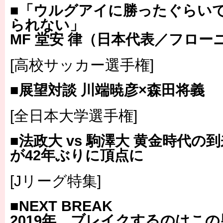
■「ウルグアイに勝ったぐらい
られない」
MF 堂安 律（日本代表／フロー
[高校サッカー選手権]
■展望対談 川端暁彦×森田将義
[全日本大学選手権]
■法政大 vs 駒澤大 黄金時代
が42年ぶりに頂点に
[Jリーグ特集]
■NEXT BREAK
2019年、ブレイクするのはこの