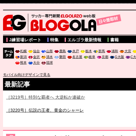
サッカー専門新聞ELGOLAZO web版 BLOGOLA
J練習場レポート
特集
エルゴラ最新情報
書籍
札幌
仙台
山形
鹿島
水戸
栃木
群馬
浦和
大宮
新潟
金沢
清水
磐田
名古屋
岐阜
京都
G大阪
C
チーム
熊本
大分
琉球
タグ
モバイル向けデザインで見る
最新記事
［3219号］特別な覇者へ 大逆転か連破か
［3220号］伝説の王者、黄金のシャーレ
［3230号］世界一への夢は終わらない