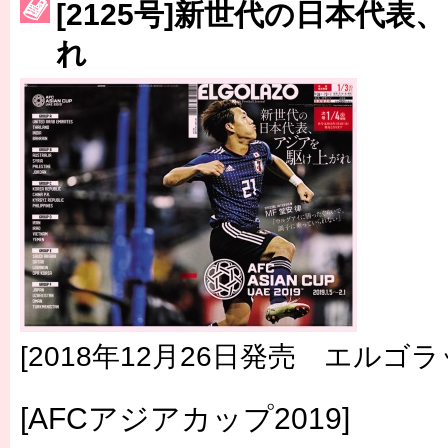
[2125号]新世代の日本代
［3223号］一丸。日本出陣
れ
［3222号］史上最大のW杯開幕 注目は「個」
長谷川 アーリアジャスールさんがシンポジウム「気候変動から命を
[2018年12月26日発売 エルゴラ
[AFCアジアカップ2019]