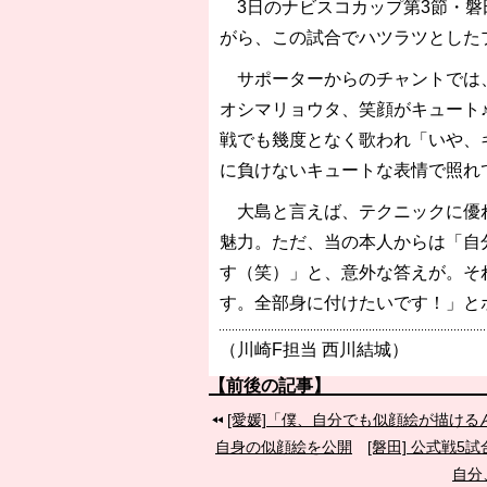
3日のナビスコカップ第3節・磐
がら、この試合でハツラツとした
サポーターからのチャントでは、ロ
オシマリョウタ、笑顔がキュート
戦でも幾度となく歌われ「いや、
に負けないキュートな表情で照れ
大島と言えば、テクニックに優れ
魅力。ただ、当の本人からは「自
す（笑）」と、意外な答えが。そ
す。全部身に付けたいです！」と
（川崎F担当 西川結城）
【前後の記事】
[愛媛]「僕、自分でも似顔絵が描け
自身の似顔絵を公開
[磐田] 公式戦
自分