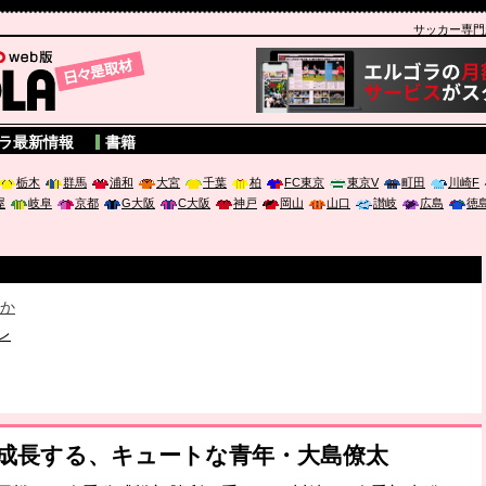
サッカー専門新聞
A
ラ最新情報
書籍
栃木
群馬
浦和
大宮
千葉
柏
FC東京
東京V
町田
川崎F
屋
岐阜
京都
G大阪
C大阪
神戸
岡山
山口
讃岐
広島
徳
破か
レ
は「個」
ポジウム「気候変動から命を守る ～エネルギー危機時代の猛暑対策～
んで成長する、キュートな青年・大島僚太