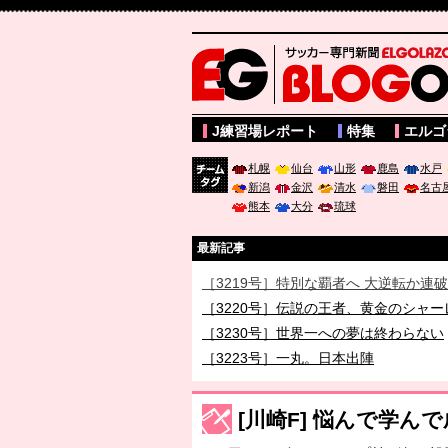
サッカー専門新聞ELGOLAZO web版 BLOGOL
J練習場レポート
特集
エルゴ
札幌
仙台
山形
鹿島
水戸
新潟
金沢
清水
磐田
名古
チーム
熊本
大分
琉球
タグ
最新記事
［3219号］特別な覇者へ 大逆転か連
［3220号］伝説の王者、黄金のシャー
［3230号］世界一への夢は終わらない
［3223号］一丸。日本出陣
［3222号］史上最大のW杯開幕 注目
長谷川 アーリアジャスールさんがシン
[川崎F] 悩んで学