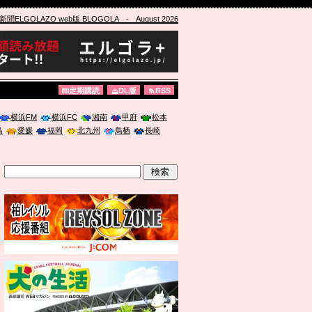
ELGOLAZO web版 BLOGOLA
- August 2026
定期購読
DL版
RSS
横浜FM
横浜FC
湘南
甲府
松本
島
愛媛
福岡
北九州
鳥栖
長崎
」に登壇