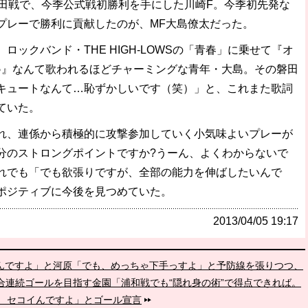
田戦で、今季公式戦初勝利を手にした川崎F。今季初先発な
プレーで勝利に貢献したのが、MF大島僚太だった。
ックバンド・THE HIGH-LOWSの「青春」に乗せて『オ
♪』なんて歌われるほどチャーミングな青年・大島。その磐田
キュートなんて…恥ずかしいです（笑）」と、これまた歌詞
ていた。
、連係から積極的に攻撃参加していく小気味よいプレーが
分のストロングポイントですか?うーん、よくわからないで
れでも「でも欲張りですが、全部の能力を伸ばしたいんで
ポジティブに今後を見つめていた。
2013/04/05 19:17
るんですよ」と河原「でも、めっちゃ下手っすよ」と予防線を張りつつ、
5試合連続ゴールを目指す金園「浦和戦でも“隠れ身の術”で得点できれば。
、セコイんですよ」とゴール宣言