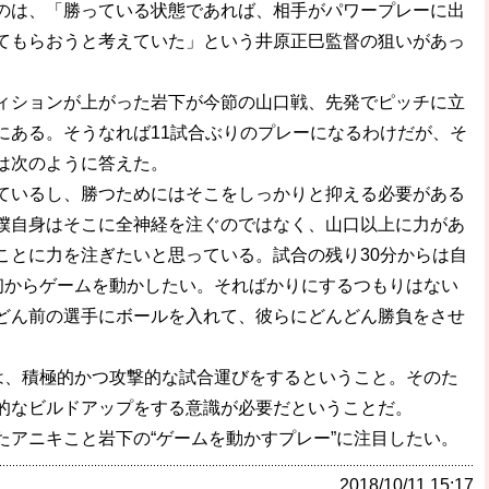
は、「勝っている状態であれば、相手がパワープレーに出
てもらおうと考えていた」という井原正巳監督の狙いがあっ
ションが上がった岩下が今節の山口戦、先発でピッチに立
にある。そうなれば11試合ぶりのプレーになるわけだが、そ
は次のように答えた。
ているし、勝つためにはそこをしっかりと抑える必要がある
僕自身はそこに全神経を注ぐのではなく、山口以上に力があ
ことに力を注ぎたいと思っている。試合の残り30分からは自
最初からゲームを動かしたい。そればかりにするつもりはない
どん前の選手にボールを入れて、彼らにどんどん勝負をさせ
は、積極的かつ攻撃的な試合運びをするということ。そのた
的なビルドアップをする意識が必要だということだ。
アニキこと岩下の“ゲームを動かすプレー”に注目したい。
2018/10/11 15:17