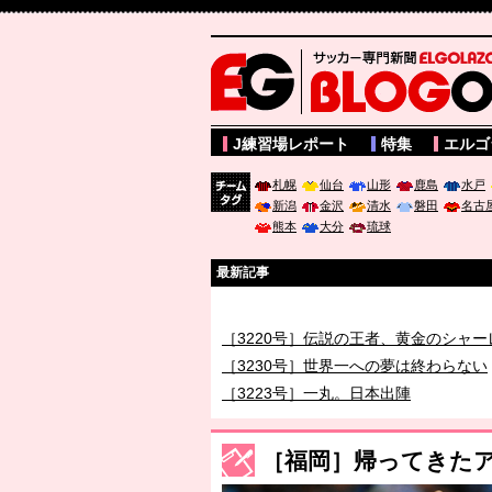
サッカー専門新聞ELGOLAZO web版 BLOGOL
J練習場レポート
特集
エルゴ
札幌
仙台
山形
鹿島
水戸
新潟
金沢
清水
磐田
名古
チーム
熊本
大分
琉球
タグ
最新記事
［3219号］特別な覇者へ 大逆転か連
［3220号］伝説の王者、黄金のシャー
［3230号］世界一への夢は終わらない
［3223号］一丸。日本出陣
［3222号］史上最大のW杯開幕 注目
長谷川 アーリアジャスールさんがシン
［福岡］帰ってきた