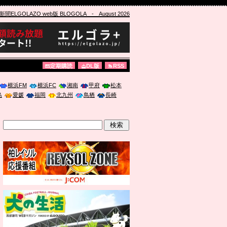
ELGOLAZO web版 BLOGOLA
- August 2026
定期購読
DL版
RSS
横浜FM
横浜FC
湘南
甲府
松本
島
愛媛
福岡
北九州
鳥栖
長崎
」に登壇