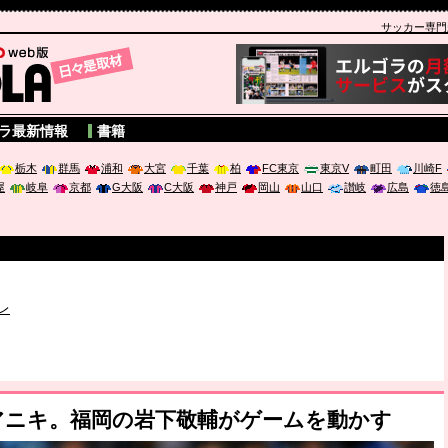
サッカー専門新聞
A
ラ最新情報
書籍
栃木
群馬
浦和
大宮
千葉
柏
FC東京
東京V
町田
川崎F
屋
岐阜
京都
G大阪
C大阪
神戸
岡山
山口
讃岐
広島
徳
破か
レ
は「個」
ポジウム「気候変動から命を守る ～エネルギー危機時代の猛暑対策～
アニキ。福岡の岩下敬輔がゲームを動かす