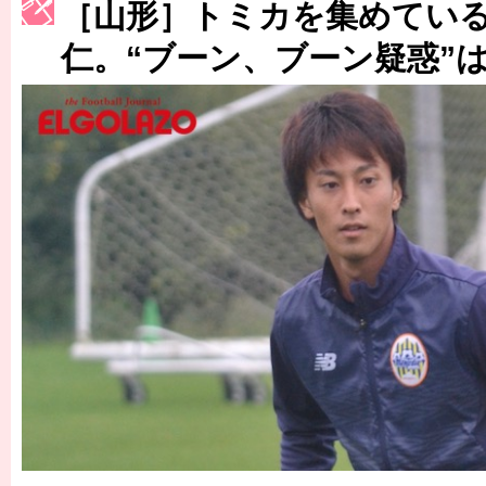
［山形］トミカを集めてい
［3215号］WEEKLY EG SELECTION
仁。“ブーン、ブーン疑惑”
［3216号］行く末占うラストワン
［3217号］最高の景色へ出国
［3218号］WEEKLY EG SELECTION
［3219号］特別な覇者へ 大逆転か連破か
［3220号］伝説の王者、黄金のシャーレ