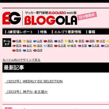
サッカー専門新聞ELGOLAZO web版 BLOGOLA
J練習場レポート
特集
エルゴラ最新情報
書籍
札幌
仙台
山形
鹿島
水戸
栃木
群馬
浦和
大宮
新潟
金沢
清水
磐田
名古屋
岐阜
京都
G大阪
C
チーム
熊本
大分
琉球
タグ
モバイル向けデザインで見る
最新記事
［3212号］WEEKLY EG SELECTION
［3213号］神戸か 名古屋か
［3214号］WEST制覇