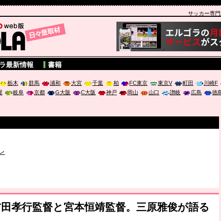
サッカー専門新聞
A
ラ最新情報
書籍
栃木
群馬
浦和
大宮
千葉
柏
FC東京
東京V
町田
川崎F
屋
岐阜
京都
G大阪
C大阪
神戸
岡山
山口
讃岐
広島
徳
破か
レ
は「個」
ポジウム「気候変動から命を守る ～エネルギー危機時代の猛暑対策～
吉田孝行監督と宮本恒靖監督。三原雅俊が語る