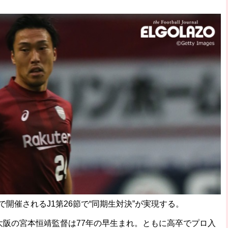
開催されるJ1第26節で“同期生対決”が実現する。
阪の宮本恒靖監督は77年の早生まれ。ともに高卒でプロ入