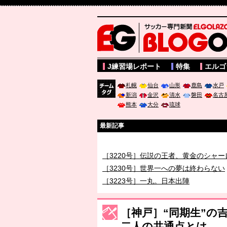
サッカー専門新聞ELGOLAZO web版 BLOGOL
J練習場レポート
特集
エルゴ
札幌
仙台
山形
鹿島
水戸
新潟
金沢
清水
磐田
名古
チーム
熊本
大分
琉球
タグ
最新記事
［3219号］特別な覇者へ 大逆転か連
［3220号］伝説の王者、黄金のシャー
［3230号］世界一への夢は終わらない
［3223号］一丸。日本出陣
［3222号］史上最大のW杯開幕 注目
長谷川 アーリアジャスールさんがシン
［神戸］“同期生”の
二人の共通点とは