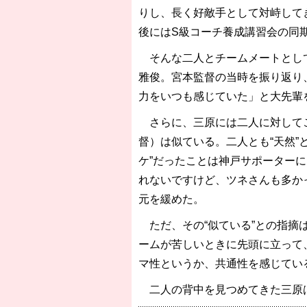
りし、長く好敵手として対峙してき
後にはS級コーチ養成講習会の同
そんな二人とチームメートとして
雅俊。宮本監督の当時を振り返り
力をいつも感じていた」と大先輩
さらに、三原には二人に対してこ
督）は似ている。二人とも“天然”
ケ”だったことは神戸サポーター
れないですけど、ツネさんも多か
元を緩めた。
ただ、その“似ている”との指摘
ームが苦しいときに先頭に立って
マ性というか、共通性を感じてい
二人の背中を見つめてきた三原