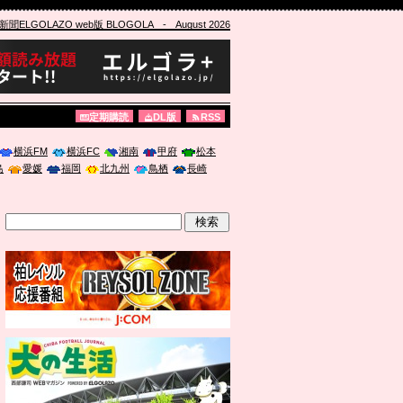
ELGOLAZO web版 BLOGOLA
- August 2026
定期購読
DL版
RSS
横浜FM
横浜FC
湘南
甲府
松本
島
愛媛
福岡
北九州
鳥栖
長崎
」に登壇