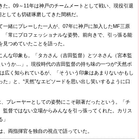
た。09～11年は神戸のチームメートとして戦い、現役引退
期としても切磋琢磨してきた間柄だ。
一緒にプレーした一人が、07年に神戸に加入したMF三原
、「常にプロフェッショナルな姿勢。前向きで、引っ張る能
を見つめていたことを語った。
んな印象も。「タカさん（吉田監督）とツネさん（宮本監
というか…」。現役時代の吉田監督の持ち味の一つが“天然ボ
には広く知られているが、「そういう印象はあまりないかもし
った」と、“天然”なエピソードを思い出し笑いするように口
は、プレーヤーとしての姿勢にこそ顕著だったという。「チ
、監督ではない立場からみんなを引っ張ってくれた。カリス
る」
は、両指揮官を独自の視点で語っていた。