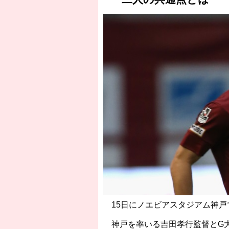
15日にノエビアスタジアム神戸で
神戸を率いる吉田孝行監督とG大