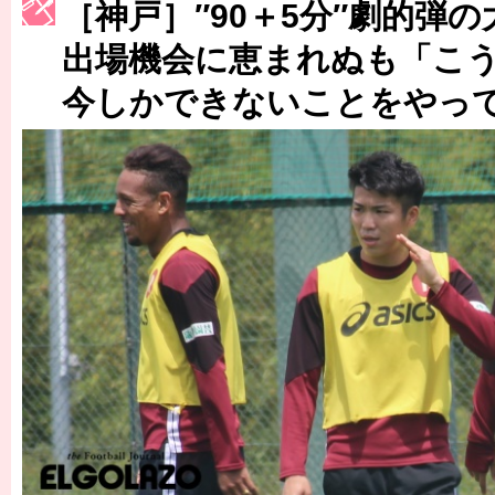
［神戸］″90＋5分″劇的弾
［3222号］史上最大のW杯開幕 注目は「個」
出場機会に恵まれぬも「こ
長谷川 アーリアジャスールさんがシンポジウム「気候変動から命を
今しかできないことをやっ