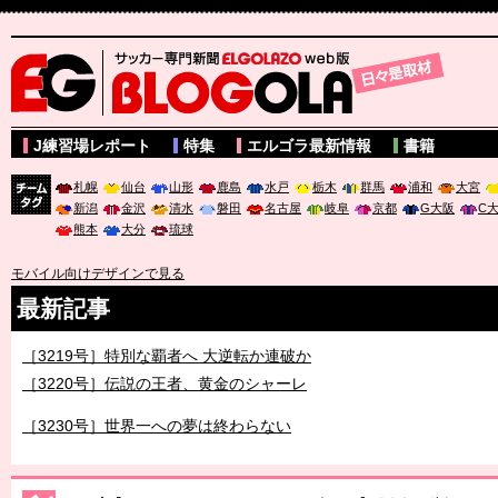
サッカー専門新聞ELGOLAZO web版 BLOGOLA
J練習場レポート
特集
エルゴラ最新情報
書籍
札幌
仙台
山形
鹿島
水戸
栃木
群馬
浦和
大宮
新潟
金沢
清水
磐田
名古屋
岐阜
京都
G大阪
C
チーム
熊本
大分
琉球
タグ
モバイル向けデザインで見る
最新記事
［3219号］特別な覇者へ 大逆転か連破か
［3220号］伝説の王者、黄金のシャーレ
［3230号］世界一への夢は終わらない
［3223号］一丸。日本出陣