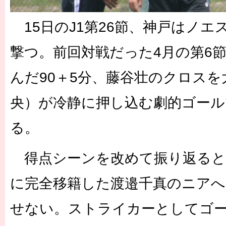
15日のJ1第26節、神戸はノエ
撃つ。前回対戦だった4月の第6節
んだ90＋5分、藤谷壮のクロス
央）が冷静に押し込む劇的ゴール
る。
得点シーンを改めて振り返ると
に完全移籍した渡邉千真のニアへ
せない。ストライカーとしてゴ