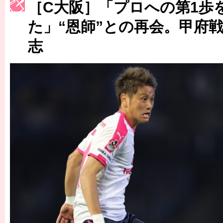
［3214号］WEST制覇
［C大阪］「プロへの第1歩
［3215号］WEEKLY EG SELECTION
た」“恩師”との再会。甲府
志
［3216号］行く末占うラストワン
［3217号］最高の景色へ出国
［3218号］WEEKLY EG SELECTION
［3219号］特別な覇者へ 大逆転か連破か
［3220号］伝説の王者、黄金のシャーレ