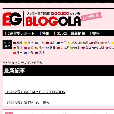
サッカー専門新聞ELGOLAZO web版 BLOGOLA
J練習場レポート
特集
エルゴラ最新情報
書籍
札幌
仙台
山形
鹿島
水戸
栃木
群馬
浦和
大宮
新潟
金沢
清水
磐田
名古屋
岐阜
京都
G大阪
C
チーム
熊本
大分
琉球
タグ
モバイル向けデザインで見る
最新記事
［3211号］世界一への 託されし26人
［3212号］WEEKLY EG SELECTION
［3213号］神戸か 名古屋か