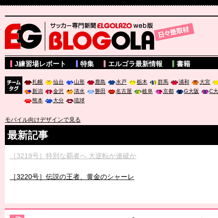
サッカー専門新聞ELGOLAZO web版 BLOGOLA
J練習場レポート
特集
エルゴラ最新情報
書籍
札幌
仙台
山形
鹿島
水戸
栃木
群馬
浦和
大宮
新潟
金沢
清水
磐田
名古屋
岐阜
京都
G大阪
C
チーム
熊本
大分
琉球
タグ
モバイル向けデザインで見る
最新記事
［3219号］特別な覇者へ 大逆転か連破か
［3220号］伝説の王者、黄金のシャーレ
［3230号］世界一への夢は終わらない