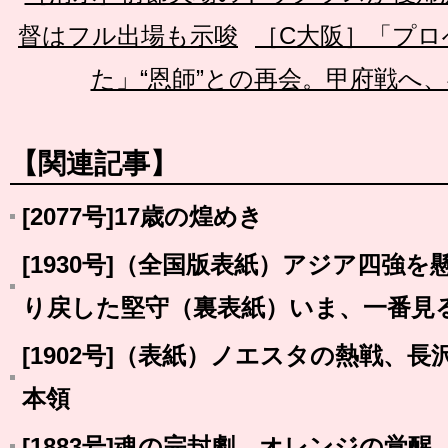
督はフル出場も示唆
［C大阪］「プロ
た」“恩師”との再会。甲府戦へ
【関連記事】
[2077号]17歳の煌めき
[1930号]（全国版表紙）アジア四強
り戻した堅守（裏表紙）いま、一番見
[1902号]（表紙）ノエスタの熱戦、長
本領
[1883号]魂の完封劇。オレンジの覚醒