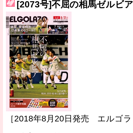
[2073号]不屈の相馬ゼルビ
［3223号］一丸。日本出陣
［3222号］史上最大のW杯開幕 注目は「個」
長谷川 アーリアジャスールさんがシンポジウム「気候変動から命を
［2018年8月20日発売 エルゴラ