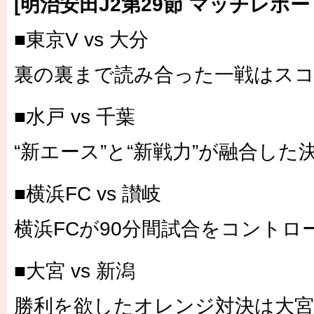
[明治安田J2第29節 マッチレポー
■東京V vs 大分
裏の裏まで読み合った一戦はス
■水戸 vs 千葉
“新エース”と“新戦力”が融合した
■横浜FC vs 讃岐
横浜FCが90分間試合をコントロ
■大宮 vs 新潟
勝利を欲したオレンジ対決は大宮