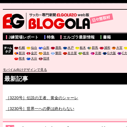
サッカー専門新聞ELGOLAZO web版 BLOGOLA
J練習場レポート
特集
エルゴラ最新情報
書籍
札幌
仙台
山形
鹿島
水戸
栃木
群馬
浦和
大宮
新潟
金沢
清水
磐田
名古屋
岐阜
京都
G大阪
C
チーム
熊本
大分
琉球
タグ
モバイル向けデザインで見る
最新記事
［3219号］特別な覇者へ 大逆転か連破か
［3220号］伝説の王者、黄金のシャーレ
［3230号］世界一への夢は終わらない
［3223号］一丸。日本出陣