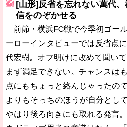
[山形]反省を忘れない萬代
［3222号］史上最大のW杯開幕 注目は「個」
信をのぞかせる
長谷川 アーリアジャスールさんがシンポジウム「気候変動から命を
前節・横浜FC戦で今季初ゴー
ーローインタビューでは反省点
代宏樹。オフ明けに改めて聞いて
まず満足できない。チャンスは
点にもちょっと絡んじゃったの
よりもそっちのほうが自分とし
やはり後ろ向きにも取れる発言