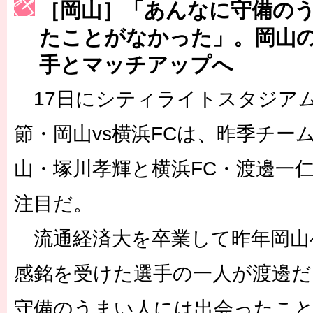
［岡山］「あんなに守備の
［3222号］史上最大のW杯開幕 注目は「個」
たことがなかった」。岡山
長谷川 アーリアジャスールさんがシンポジウム「気候変動から命を
手とマッチアップへ
17日にシティライトスタジアム
節・岡山vs横浜FCは、昨季チー
山・塚川孝輝と横浜FC・渡邊一
注目だ。
流通経済大を卒業して昨年岡山
感銘を受けた選手の一人が渡邊だ
守備のうまい人には出会ったこ