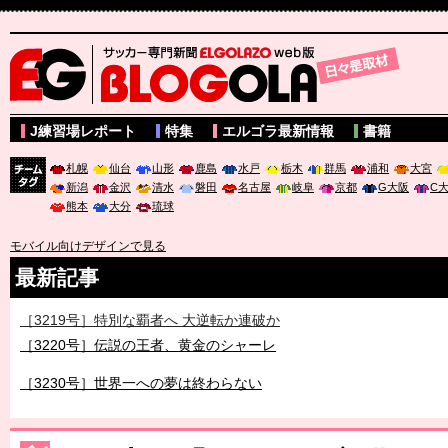
サッカー専門新聞ELGOLAZO web版 BLOGOLA
J練習場レポート
特集
エルゴラ最新情報
書籍
札幌
仙台
山形
鹿島
水戸
栃木
群馬
浦和
大宮
新潟
金沢
清水
磐田
名古屋
岐阜
京都
G大阪
C
チーム
熊本
大分
琉球
タグ
モバイル向けデザインで見る
最新記事
［3219号］特別な覇者へ 大逆転か連破か
［3220号］伝説の王者、黄金のシャーレ
［3230号］世界一への夢は終わらない
［3223号］一丸。日本出陣