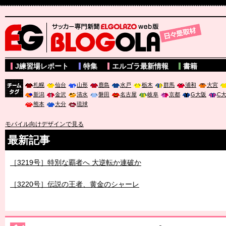
サッカー専門新聞ELGOLAZO web版 BLOGOLA
J練習場レポート
特集
エルゴラ最新情報
書籍
札幌
仙台
山形
鹿島
水戸
栃木
群馬
浦和
大宮
新潟
金沢
清水
磐田
名古屋
岐阜
京都
G大阪
C
チーム
熊本
大分
琉球
タグ
モバイル向けデザインで見る
最新記事
［3219号］特別な覇者へ 大逆転か連破か
［3220号］伝説の王者、黄金のシャーレ