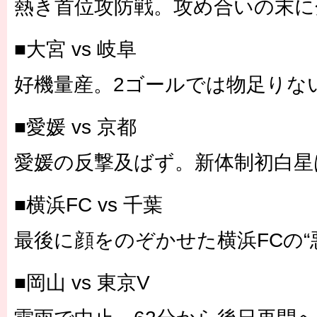
熱き首位攻防戦。攻め合いの末に
■大宮 vs 岐阜
好機量産。2ゴールでは物足りな
■愛媛 vs 京都
愛媛の反撃及ばず。新体制初白星
■横浜FC vs 千葉
最後に顔をのぞかせた横浜FCの“
■岡山 vs 東京V