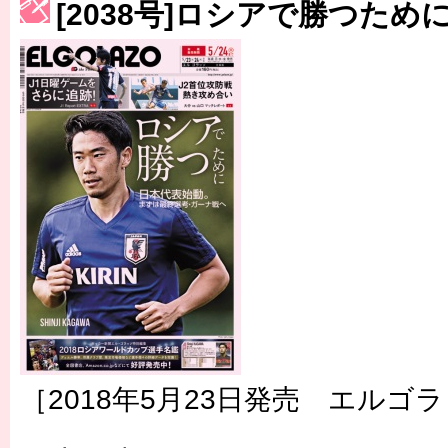
[2038号]ロシアで勝つため
［3230号］世界一への夢は終わらない
［3223号］一丸。日本出陣
［3222号］史上最大のW杯開幕 注目は「個」
［2018年5月23日発売 エルゴラ