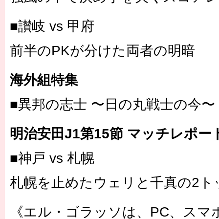
■讃岐 vs 甲府
前半のPKが分けた両者の明暗
海外組特集
■異邦の志士 〜日の丸戦士の今〜
明治安田J1第15節 マッチレポー
■神戸 vs 札幌
札幌を止めたウェリと千真の2ト
《エル・ゴラッソは、PC、スマ