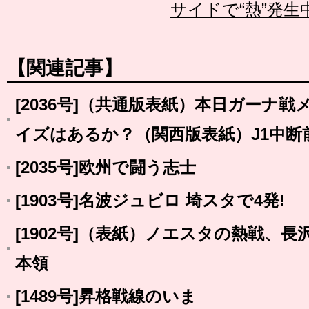
サイドで“熱”発生
【関連記事】
[2036号]（共通版表紙）本日ガーナ
イズはあるか？（関西版表紙）J1中断
[2035号]欧州で闘う志士
[1903号]名波ジュビロ 埼スタで4発!
[1902号]（表紙）ノエスタの熱戦、長
本領
[1489号]昇格戦線のいま