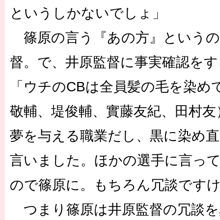
というしかないでしょ」
篠原の言う『あの方』というの
督。で、井原監督に事実確認をす
「ウチのCBは全員髪の毛を染め
敬輔、堤俊輔、實藤友紀、田村友
夢を与える職業だし、黒に染め直
言いました。ほかの選手に言っ
ので篠原に。もちろん冗談です
つまり篠原は井原監督の冗談を