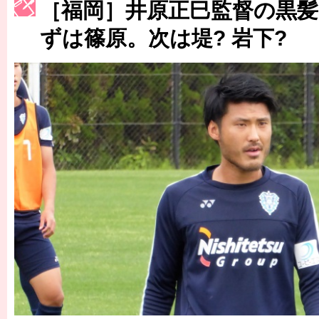
［福岡］井原正巳監督の黒髪
［3223号］一丸。日本出陣
ずは篠原。次は堤? 岩下?
［3222号］史上最大のW杯開幕 注目は「個」
長谷川 アーリアジャスールさんがシンポジウム「気候変動から命を