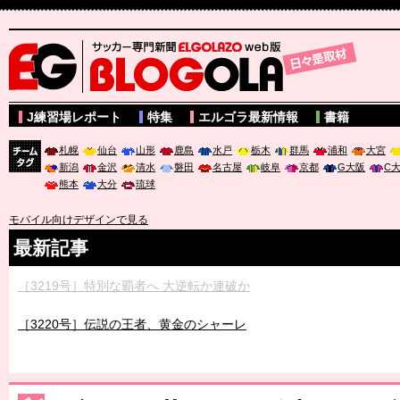
サッカー専門新聞ELGOLAZO web版 BLOGOLA
J練習場レポート
特集
エルゴラ最新情報
書籍
札幌
仙台
山形
鹿島
水戸
栃木
群馬
浦和
大宮
新潟
金沢
清水
磐田
名古屋
岐阜
京都
G大阪
C
チーム
熊本
大分
琉球
タグ
モバイル向けデザインで見る
最新記事
［3219号］特別な覇者へ 大逆転か連破か
［3220号］伝説の王者、黄金のシャーレ
［3230号］世界一への夢は終わらない