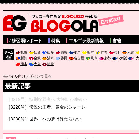
サッカー専門新聞ELGOLAZO web版 BLOGOLA
J練習場レポート
特集
エルゴラ最新情報
書籍
札幌
仙台
山形
鹿島
水戸
栃木
群馬
浦和
大宮
新潟
金沢
清水
磐田
名古屋
岐阜
京都
G大阪
C
チーム
熊本
大分
琉球
タグ
モバイル向けデザインで見る
最新記事
［3219号］特別な覇者へ 大逆転か連破か
［3220号］伝説の王者、黄金のシャーレ
［3230号］世界一への夢は終わらない
［3223号］一丸。日本出陣