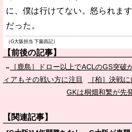
に、僕は行けてない。怒られます
だった。
（G大阪担当 下薗昌記）
【前後の記事】
［鹿島］ドロー以上でACLのGS突破
ィアもその戦い方に注目
［柏］決戦に
GKは桐畑和繁が先
【関連記事】