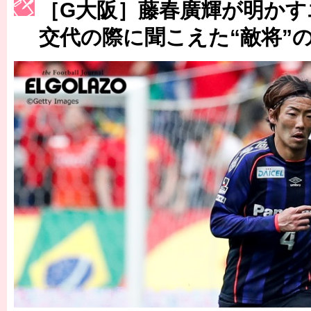
［G大阪］藤春廣輝が明かす
［3222号］史上最大のW杯開幕 注目は「個」
交代の際に聞こえた“敵将”
長谷川 アーリアジャスールさんがシンポジウム「気候変動から命を