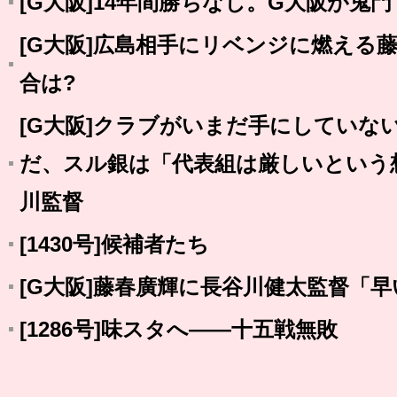
[G大阪]14年間勝ちなし。G大阪が鬼
[G大阪]広島相手にリベンジに燃える
合は?
[G大阪]クラブがいまだ手にしていな
だ、スル銀は「代表組は厳しいという
川監督
[1430号]候補者たち
[G大阪]藤春廣輝に長谷川健太監督「
[1286号]味スタへ――十五戦無敗