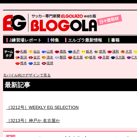
サッカー専門新聞ELGOLAZO web版 BLOGOLA
J練習場レポート
特集
エルゴラ最新情報
書籍
札幌
仙台
山形
鹿島
水戸
栃木
群馬
浦和
大宮
新潟
金沢
清水
磐田
名古屋
岐阜
京都
G大阪
C
チーム
熊本
大分
琉球
タグ
モバイル向けデザインで見る
最新記事
［3211号］世界一への 託されし26人
［3212号］WEEKLY EG SELECTION
［3213号］神戸か 名古屋か