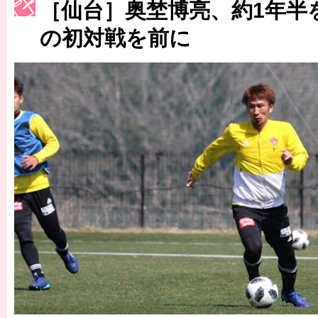
［3214号］WEST制覇
［仙台］奥埜博亮、約1年半
［3215号］WEEKLY EG SELECTION
の初対戦を前に
［3216号］行く末占うラストワン
［3217号］最高の景色へ出国
［3218号］WEEKLY EG SELECTION
［3219号］特別な覇者へ 大逆転か連破か
［3220号］伝説の王者、黄金のシャーレ