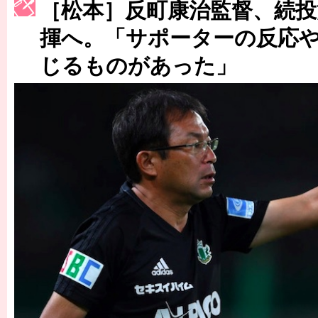
［松本］反町康治監督、続投
［3222号］史上最大のW杯開幕 注目は「個」
揮へ。「サポーターの反応
じるものがあった」