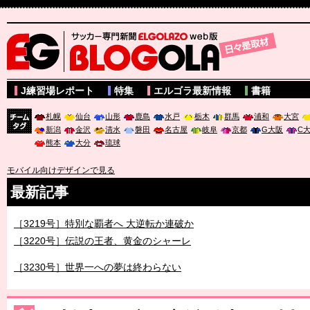
サッカー専門新聞ELGOLAZO web版 BLOGOLA
J練習場レポート
特集
エルゴラ最新情報
書籍
札幌
仙台
山形
鹿島
水戸
栃木
群馬
浦和
大宮
新潟
金沢
清水
磐田
名古屋
岐阜
京都
G大阪
C
チーム
熊本
大分
琉球
タグ
モバイル向けデザインで見る
最新記事
［3219号］特別な覇者へ 大逆転か連破か
［3220号］伝説の王者、黄金のシャーレ
［3230号］世界一への夢は終わらない
［3223号］一丸。日本出陣