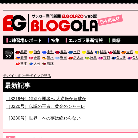
サッカー専門新聞ELGOLAZO web版 BLOGOLA
J練習場レポート
特集
エルゴラ最新情報
書籍
札幌
仙台
山形
鹿島
水戸
栃木
群馬
浦和
大宮
新潟
金沢
清水
磐田
名古屋
岐阜
京都
G大阪
C
チーム
熊本
大分
琉球
タグ
モバイル向けデザインで見る
最新記事
［3219号］特別な覇者へ 大逆転か連破か
［3220号］伝説の王者、黄金のシャーレ
［3230号］世界一への夢は終わらない
［3223号］一丸。日本出陣