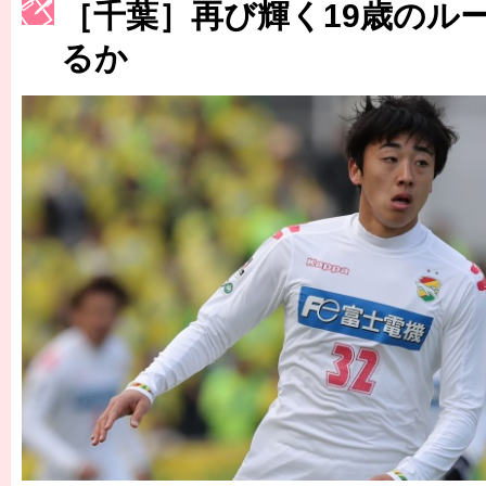
［千葉］再び輝く19歳のル
［3222号］史上最大のW杯開幕 注目は「個」
るか