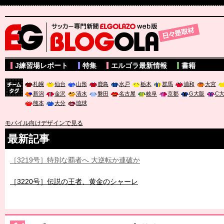
サッカー専門新聞ELGOLAZO web版 BLOGOLA
J練習場レポート
特集
エルゴラ最新情報
書籍
札幌
仙台
山形
鹿島
水戸
栃木
群馬
浦和
大宮
新潟
金沢
清水
磐田
名古屋
岐阜
京都
G大阪
C
チーム
熊本
大分
琉球
タグ
モバイル向けデザインで見る
最新記事
［3219号］特別な覇者へ 大逆転か連破か
［3220号］伝説の王者、黄金のシャーレ
［3230号］世界一への夢は終わらない