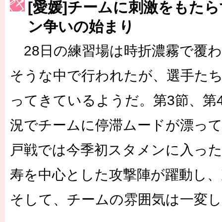
[愛媛]チームに刺激をもた
［3223号］一丸。日本出陣
ン争いの始まり
［3222号］史上最大のW杯開幕 注目は「個」
28日の練習場は時折濃霧で覆わ
長谷川 アーリアジャスールさんがシンポジウム「気候変動から命を
そうな中で行われたが、選手た
ってきているようだ。第3節、第
況でチームに停滞ムードが漂っ
戸戦では今季初スタメンに入った
寿を中心とした攻撃陣が躍動し、
そして、チームの雰囲気は一変し