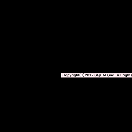
サッカー専門新聞エル・ゴラッソweb版 BLOGOLA 内の記事、写真、イ
著作権法上の「私的使用」や「引用」の範囲を超えて使用する場合には、株式会社スク
となります。
Copyright(C)2010-2012 SQUAD,inc. All righ