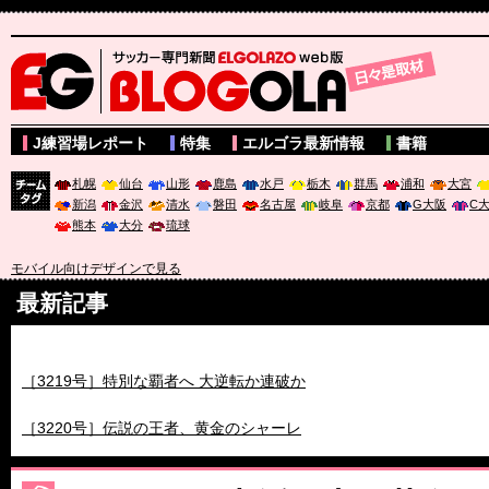
サッカー専門新聞ELGOLAZO web版 BLOGOLA
J練習場レポート
特集
エルゴラ最新情報
書籍
札幌
仙台
山形
鹿島
水戸
栃木
群馬
浦和
大宮
新潟
金沢
清水
磐田
名古屋
岐阜
京都
G大阪
C
チーム
熊本
大分
琉球
タグ
モバイル向けデザインで見る
最新記事
［3218号］WEEKLY EG SELECTION
［3219号］特別な覇者へ 大逆転か連破か
［3220号］伝説の王者、黄金のシャーレ