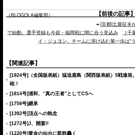
【前後の記事
（BLOGOLA編集部）
[京都]土屋征
で始動。選手登録も今節・福岡戦に間に合う見込み
［千
イ・ジュヨン。チームに溶け込む第一歩は“う
【関連記事】
[1924号]（全国版表紙）猛追鹿島（関西版表紙）5戦連
砲！
[1814号]浦和、“真の王者”としてCSへ
[1759号]継承
[1392号]頂点への執念
[1272号]J、開宴!!
[1220号]黄金の仙台に凱歌轟く