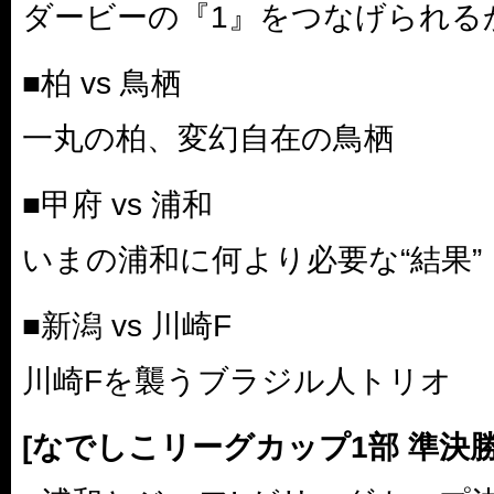
ダービーの『1』をつなげられる
■柏 vs 鳥栖
一丸の柏、変幻自在の鳥栖
■甲府 vs 浦和
いまの浦和に何より必要な“結果”
■新潟 vs 川崎F
川崎Fを襲うブラジル人トリオ
[なでしこリーグカップ1部 準決勝