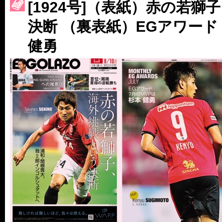
[1924号]（表紙）赤の若
［3230号］世界一への夢は終わらない
決断 （裏表紙）EGアワード 
［3223号］一丸。日本出陣
健勇
［3222号］史上最大のW杯開幕 注目は「個」