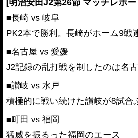
[明治安田J2第26節 マッチレポー
■長崎 vs 岐阜
PK2本で勝利。長崎がホーム9戦
■名古屋 vs 愛媛
J2記録の乱打戦を制したのは名
■讃岐 vs 水戸
積極的に戦い続けた讃岐が8試合
■町田 vs 福岡
猛威を振るった福岡のエース