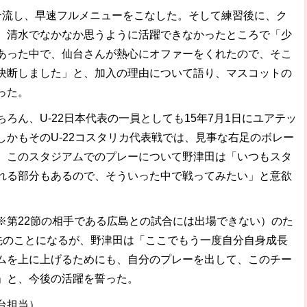
流し、早速フルメニューをこなした。そして練習後に、ク
、清水でなかなか思うように活躍できなかったところで「少
あった中で、仙台さんが熱心にオファーをくれたので、そこ
決断しました」と、加入の理由について語り、マスコットの
った。
ん、U-22日本代表の一員としても15年7月1日にユアテッ
かもそのU-22コスタリカ代表戦では、見事な右足のボレー
。このスタジアムでのプレーについて野津田は「いつもスタ
れる部分もあるので、そういった中で戦ってみたい」と意欲
第22節の相手である広島との試合には出場できない）のた
く先のことになるが、野津田は「ここでもう一度自分自身成長
ムを上に上げるためにも、自分のプレーを出して、このチー
」と、今後の活躍を誓った。
台担当）