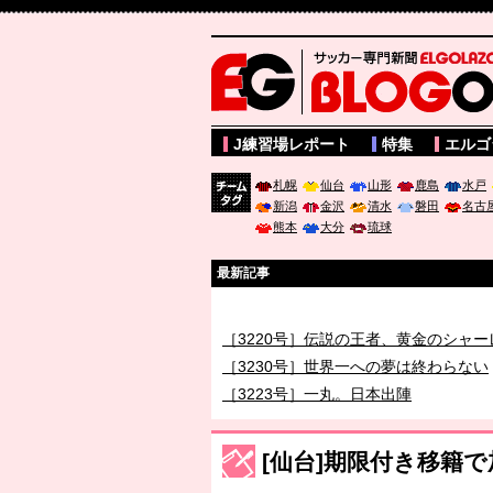
サッカー専門新聞ELGOLAZO web版 BLOGOL
J練習場レポート
特集
エルゴ
札幌
仙台
山形
鹿島
水戸
新潟
金沢
清水
磐田
名古
チーム
熊本
大分
琉球
タグ
最新記事
［3219号］特別な覇者へ 大逆転か連
［3220号］伝説の王者、黄金のシャー
［3230号］世界一への夢は終わらない
［3223号］一丸。日本出陣
［3222号］史上最大のW杯開幕 注目
長谷川 アーリアジャスールさんがシン
[仙台]期限付き移籍