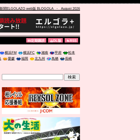
ELGOLAZO web版 BLOGOLA
- August 2026
定期購読
DL版
RSS
横浜FM
横浜FC
湘南
甲府
松本
島
愛媛
福岡
北九州
鳥栖
長崎
」に登壇