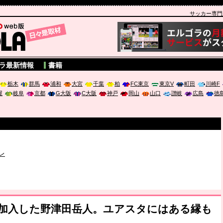
サッカー専門新聞
A
ラ最新情報
書籍
栃木
群馬
浦和
大宮
千葉
柏
FC東京
東京V
町田
川崎F
屋
岐阜
京都
G大阪
C大阪
神戸
岡山
山口
讃岐
広島
徳
破か
レ
は「個」
ポジウム「気候変動から命を守る ～エネルギー危機時代の猛暑対策～
で加入した野津田岳人。ユアスタにはある縁も