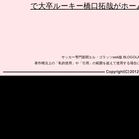
で大卒ルーキー橋口拓哉がホーム
サッカー専門新聞エル・ゴラッソweb版 BLOG
著作権法上の「私的使用」や「引用」の範囲を超えて使用する場合
Copyright(C)2010-20