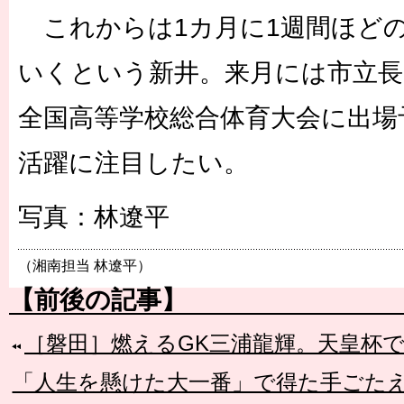
これからは1カ月に1週間ほど
いくという新井。来月には市立長
全国高等学校総合体育大会に出場
活躍に注目したい。
写真：林遼平
（湘南担当 林遼平）
【前後の記事】
［磐田］燃えるGK三浦龍輝。天皇杯
「人生を懸けた大一番」で得た手ごたえ