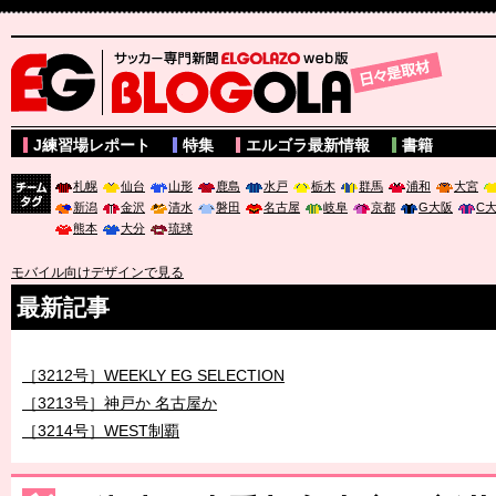
サッカー専門新聞ELGOLAZO web版 BLOGOLA
J練習場レポート
特集
エルゴラ最新情報
書籍
札幌
仙台
山形
鹿島
水戸
栃木
群馬
浦和
大宮
新潟
金沢
清水
磐田
名古屋
岐阜
京都
G大阪
C
チーム
熊本
大分
琉球
タグ
モバイル向けデザインで見る
最新記事
［3211号］世界一への 託されし26人
［3212号］WEEKLY EG SELECTION
［3213号］神戸か 名古屋か
［3214号］WEST制覇
［3215号］WEEKLY EG SELECTION
［3216号］行く末占うラストワン