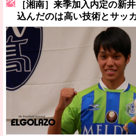
［湘南］来季加入内定の新
［3217号］最高の景色へ出国
込んだのは高い技術とサッ
［3218号］WEEKLY EG SELECTION
［3219号］特別な覇者へ 大逆転か連破か
［3220号］伝説の王者、黄金のシャーレ