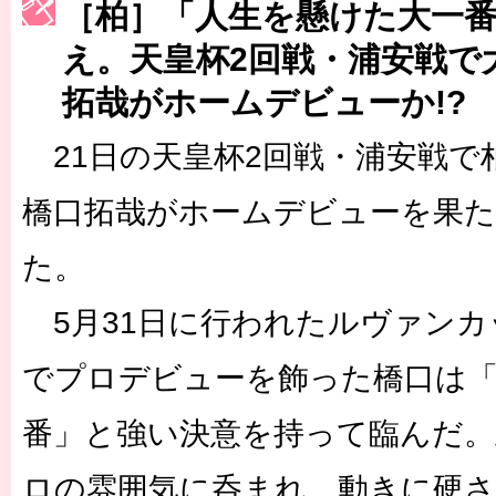
［柏］「人生を懸けた大一
［3217号］最高の景色へ出国
え。天皇杯2回戦・浦安戦で
［3218号］WEEKLY EG SELECTION
［3219号］特別な覇者へ 大逆転か連破か
拓哉がホームデビューか!?
［3220号］伝説の王者、黄金のシャーレ
21日の天皇杯2回戦・浦安戦で
橋口拓哉がホームデビューを果た
た。
5月31日に行われたルヴァンカ
でプロデビューを飾った橋口は
番」と強い決意を持って臨んだ
ロの雰囲気に呑まれ、動きに硬さ