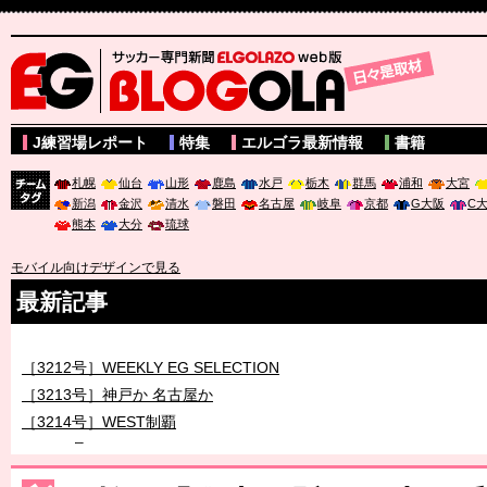
サッカー専門新聞ELGOLAZO web版 BLOGOLA
J練習場レポート
特集
エルゴラ最新情報
書籍
札幌
仙台
山形
鹿島
水戸
栃木
群馬
浦和
大宮
新潟
金沢
清水
磐田
名古屋
岐阜
京都
G大阪
C
チーム
熊本
大分
琉球
タグ
モバイル向けデザインで見る
最新記事
［3212号］WEEKLY EG SELECTION
［3213号］神戸か 名古屋か
［3214号］WEST制覇
［3215号］WEEKLY EG SELECTION
［3216号］行く末占うラストワン